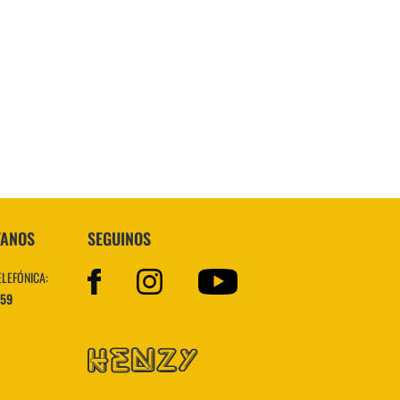
Topper
TANOS
SEGUINOS
ELEFÓNICA:
559