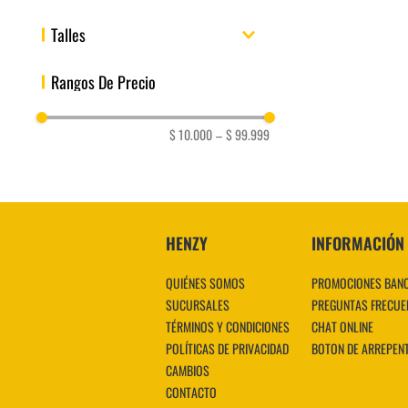
Wilson
Talles
Adidas
Nike
UNIC
Rangos De Precio
1
34
PUMA SOX
O
$ 10.000
–
$ 99.999
HENZY
INFORMACIÓN
QUIÉNES SOMOS
PROMOCIONES BAN
SUCURSALES
PREGUNTAS FRECUE
TÉRMINOS Y CONDICIONES
CHAT ONLINE
POLÍTICAS DE PRIVACIDAD
BOTON DE ARREPEN
CAMBIOS
CONTACTO