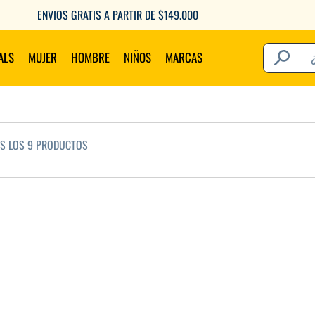
ENVIOS GRATIS A PARTIR DE $149.000
¿Qué estás 
ALS
MUJER
HOMBRE
NIÑOS
MARCAS
Térm
OS LOS
9
PRODUCTOS
1
.
2
.
3
.
4
.
5
.
6
.
7
.
8
.
9
.