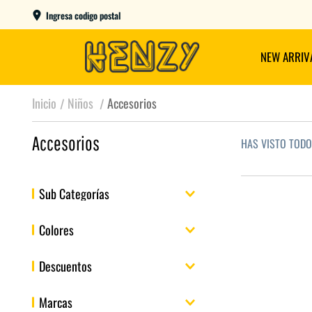
AME DAY EN CBA CAPITAL COMPRANDO ANTES DE LAS 12
Ingresa codigo postal
NEW ARRIV
Niños
Accesorios
Accesorios
HAS VISTO TOD
Sub Categorías
Bolsos y Mochilas
Colores
Descuentos
Azul
Negro
Rojo
Blanco
Rosa
Violeta
20%
Marcas