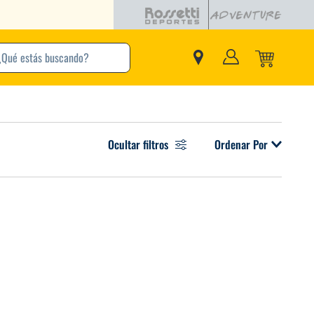
buscando?
inos Más Buscados
Ocultar filtros
Ordenar Por
Adidas
Nike
Zapatillas
Samba
Converse
Puma
New Balance
Jordan
Zapatillas Adidas