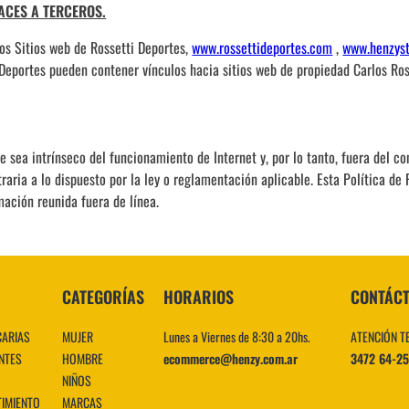
ACES A TERCEROS.
los Sitios web de Rossetti Deportes,
www.rossettideportes.com
,
www.henzyst
 Deportes pueden contener vínculos hacia sitios web de propiedad Carlos Ross
ue sea intrínseco del funcionamiento de Internet y, por lo tanto, fuera del 
aria a lo dispuesto por la ley o reglamentación aplicable. Esta Política de 
mación reunida fuera de línea.
CATEGORÍAS
HORARIOS
CONTÁC
CARIAS
MUJER
Lunes a Viernes de 8:30 a 20hs.
ATENCIÓN T
NTES
HOMBRE
ecommerce@henzy.com.ar
3472 64-2
NIÑOS
TIMIENTO
MARCAS