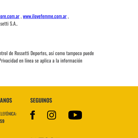
ore.com.ar
,
www.ilovefemme.com.ar
,
etti S.A..
control de Rossetti Deportes, así como tampoco puede
Privacidad en línea se aplica a la información
TANOS
SEGUINOS
ELEFÓNICA:
559