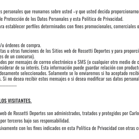
s personales que reunamos sobre usted –y que usted decida proporcionarnos
e Protección de los Datos Personales y esta Política de Privacidad.
ra establecer perfiles determinados con fines promocionales, comerciales o
 y/u órdenes de compra.
as u otras funciones de los Sitios web de Rossetti Deportes y para proporci
es de un concurso).
ados por mensajes de correo electrónico o SMS (o cualquier otro medio de c
siderar de su interés. Esta información puede guardar relación con producto
adosamente seleccionados. Solamente se lo enviaremos si ha aceptado recibi
 Si no desea recibir estos mensajes o si desea modificar sus datos persona
………………………
OS VISITANTES.
 web de Rossetti Deportes son administrados, tratados y protegidos por Carlo
por terceros bajo sus responsabilidad.
sivamente con los fines indicados en esta Política de Privacidad con otras 