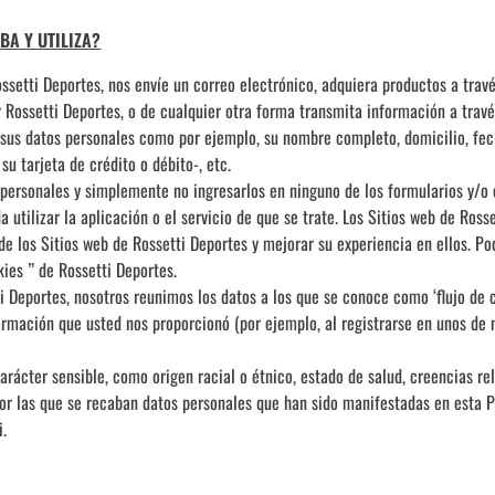
BA Y UTILIZA?
ssetti Deportes, nos envíe un correo electrónico, adquiera productos a travé
 Rossetti Deportes, o de cualquier otra forma transmita información a travé
 sus datos personales como por ejemplo, su nombre completo, domicilio, fec
u tarjeta de crédito o débito-, etc.
personales y simplemente no ingresarlos en ninguno de los formularios y/o 
utilizar la aplicación o el servicio de que se trate. Los Sitios web de Rosse
 de los Sitios web de Rossetti Deportes y mejorar su experiencia en ellos. P
kies ” de Rossetti Deportes.
i Deportes, nosotros reunimos los datos a los que se conoce como ‘flujo de c
rmación que usted nos proporcionó (por ejemplo, al registrarse en unos de n
ácter sensible, como origen racial o étnico, estado de salud, creencias relig
 por las que se recaban datos personales que han sido manifestadas en esta P
i.