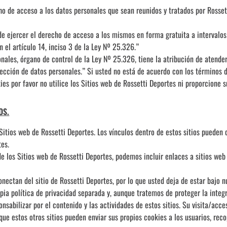
 de acceso a los datos personales que sean reunidos y tratados por Rossett
10
.
d de ejercer el derecho de acceso a los mismos en forma gratuita a intervalos
 el artículo 14, inciso 3 de la Ley Nº 25.326.”
nales, órgano de control de la Ley Nº 25.326, tiene la atribución de atende
ección de datos personales.” Si usted no está de acuerdo con los términos d
es por favor no utilice los Sitios web de Rossetti Deportes ni proporcione s
OS.
Sitios web de Rossetti Deportes. Los vínculos dentro de estos sitios pueden d
tes.
de los Sitios web de Rossetti Deportes, podemos incluir enlaces a sitios web 
onectan del sitio de Rossetti Deportes, por lo que usted deja de estar bajo n
opia política de privacidad separada y, aunque tratemos de proteger la integr
nsabilizar por el contenido y las actividades de estos sitios. Su visita/acceso
que estos otros sitios pueden enviar sus propios cookies a los usuarios, reco