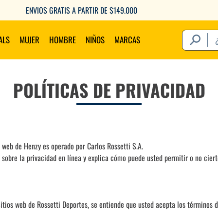
6 CUOTAS SIN INTERÉS CON TU DEBITO
¿Qué estás 
ALS
MUJER
HOMBRE
NIÑOS
MARCAS
Térm
POLÍTICAS DE PRIVACIDAD
1
.
2
.
3
.
o web de Henzy es operado por Carlos Rossetti S.A.
4
.
a sobre la privacidad en línea y explica cómo puede usted permitir o no cier
5
.
6
.
7
.
8
.
s Sitios web de Rossetti Deportes, se entiende que usted acepta los términos
9
.