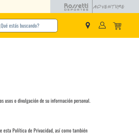
buscando?
inos Más Buscados
Adidas
Nike
Zapatillas
Samba
tos usos o divulgación de su información personal.
Converse
Puma
New Balance
Jordan
 de esta Política de Privacidad, así como también
Zapatillas Adidas