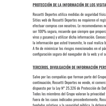
PROTECCIÓN DE LA INFORMACIÓN DE LOS VISITA
Rossetti Deportes utiliza medidas de seguridad física
Sitios web de Rossetti Deportes no requieren el reg
efectuar compras con nosotros. Le recomendamos no 
ser 100% segura, recuerde que siempre que proporcio
virus y gusanos) y utilizar dicha información. Cons
la información que usted transmite, lo cual realiza b
A fin de minimizar los riesgos mencionados en el p
configuración segura del navegador de la web; y el s
TERCEROS. DIVULGACIÓN DE INFORMACIÓN PER
Salvo por las compañías que forman parte del Grupo R
continuación, Rossetti Deportes no vende, ni comerci
dispuesto por la Ley N° 25.326 de Protección de Da
Todos los miembros del Grupo valoran la privacidad 
Fuera de los casos indicados precedentemente, Ross
fundadas relativas a la seguridad pública, la defen