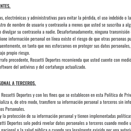
NTES.
s, electrónicas y administrativas para evitar la pérdida, el uso indebido o l
istro de nombre de usuario y contraseña a menos que usted se suscriba a alg
divulgar su contraseña a nadie. Desafortunadamente, ninguna transmisión d
ne información personal en línea existe el riesgo de que otras personas pue
ecuentemente, en tanto que nos esforzamos en proteger sus datos personales
ajo propio riesgo.
árrafo precedente, Rossetti Deportes recomienda que usted cuente con medid
oftware del antivirus y del cortafuego actualizado.
SONAL A TERCEROS.
ossetti Deportes y con los fines que se establecen en esta Política de Priv
aliza o, de otro modo, transfiere su información personal a terceros sin in
tos Personales.
y la protección de su información personal y tienen implementadas políticas
etti Deportes solo podrá revelar datos personales a terceros cuando medie 
sa nacional o la salud pública o cuando sea legalmente exigido por una auto