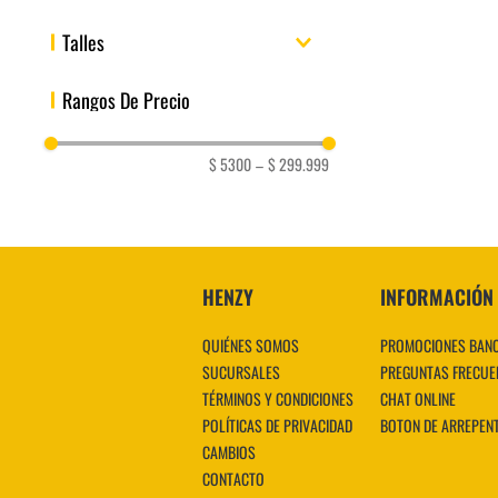
40%
Nike
Talles
50%
New era
Adidas
1
35
36
36.5
37
37.5
38
Rangos De Precio
Puma
39
39.5
40
Mostrar 18 más
Hang loose
PUMA SOX
$ 5300
–
$ 299.999
Fila
Wilson
New Balance
Shoter
HENZY
INFORMACIÓN
Mostrar 5 más
QUIÉNES SOMOS
PROMOCIONES BAN
SUCURSALES
PREGUNTAS FRECUE
TÉRMINOS Y CONDICIONES
CHAT ONLINE
POLÍTICAS DE PRIVACIDAD
BOTON DE ARREPEN
CAMBIOS
CONTACTO