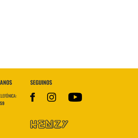
Topper
TANOS
SEGUINOS
ELEFÓNICA:
559