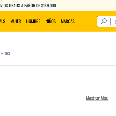
6 CUOTAS SIN INTERÉS CON TU DEBITO
¿Qué estás 
ALS
MUJER
HOMBRE
NIÑOS
MARCAS
Térm
DE 163
1
.
2
.
3
.
4
.
5
.
6
.
Mostrar Más
7
.
8
.
9
.