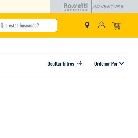
buscando?
inos Más Buscados
Ocultar filtros
Ordenar Por
Adidas
Nike
Zapatillas
Samba
Converse
Puma
New Balance
Jordan
Zapatillas Adidas