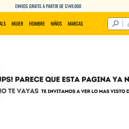
ENVIOS GRATIS A PARTIR DE $149.000
¿Qué estás 
ALS
MUJER
HOMBRE
NIÑOS
MARCAS
Térm
1
.
2
.
3
.
4
.
5
.
6
.
7
.
8
.
9
.