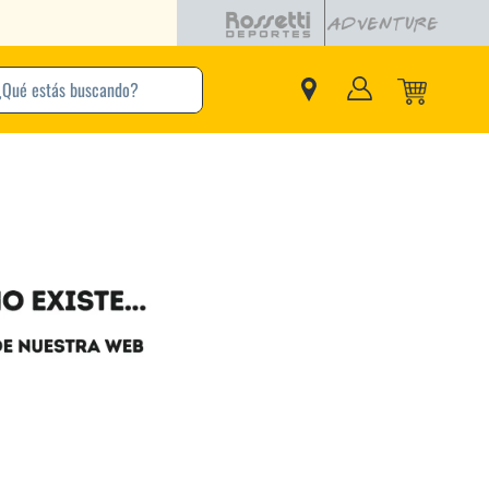
buscando?
inos Más Buscados
Adidas
Nike
Zapatillas
Samba
Converse
Puma
New Balance
Jordan
Zapatillas Adidas