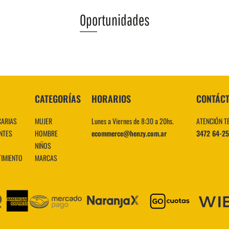
Oportunidades
VER MÁS
CATEGORÍAS
HORARIOS
CONTÁC
CARIAS
MUJER
Lunes a Viernes de 8:30 a 20hs.
ATENCIÓN T
NTES
HOMBRE
ecommerce@henzy.com.ar
3472 64-2
NIÑOS
TIMIENTO
MARCAS