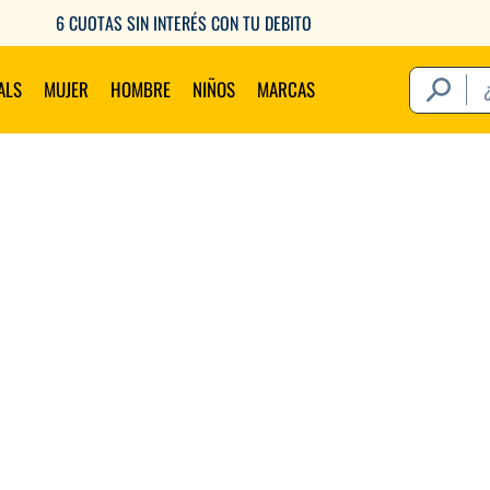
6 CUOTAS SIN INTERÉS CON TU DEBITO
¿Qué estás 
ALS
MUJER
HOMBRE
NIÑOS
MARCAS
Térm
1
.
2
.
3
.
4
.
5
.
6
.
7
.
8
.
9
.