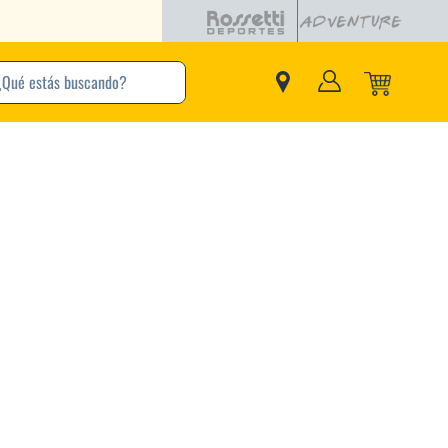
buscando?
inos Más Buscados
Adidas
Nike
Zapatillas
Samba
Converse
Puma
New Balance
Jordan
Zapatillas Adidas