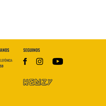
Topper
TANOS
SEGUINOS
ELEFÓNICA:
559