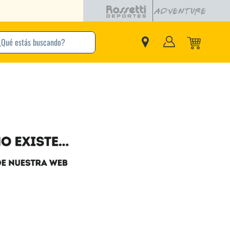
buscando?
inos Más Buscados
Adidas
Nike
Zapatillas
Samba
Converse
Puma
New Balance
Jordan
Zapatillas Adidas