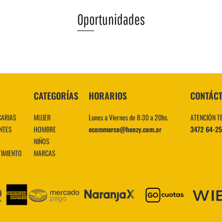
Oportunidades
VER MÁS
CATEGORÍAS
HORARIOS
CONTÁC
CARIAS
MUJER
Lunes a Viernes de 8:30 a 20hs.
ATENCIÓN T
NTES
HOMBRE
ecommerce@henzy.com.ar
3472 64-2
NIÑOS
TIMIENTO
MARCAS