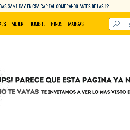
ENVIOS GRATIS A PARTIR DE $149.000
¿Qué estás 
ALS
MUJER
HOMBRE
NIÑOS
MARCAS
Térm
1
.
2
.
3
.
4
.
5
.
6
.
7
.
8
.
9
.