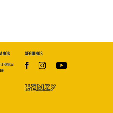
Superstar
TANOS
SEGUINOS
ELEFÓNICA:
559