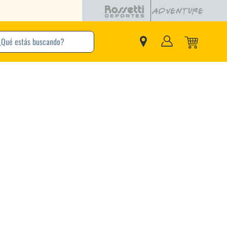
buscando?
inos Más Buscados
Adidas
Nike
Zapatillas
Samba
Converse
Puma
Jordan
New Balance
Zapatillas Adidas