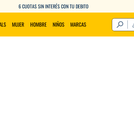
6 CUOTAS SIN INTERÉS CON TU DEBITO
¿Qué estás 
ALS
MUJER
HOMBRE
NIÑOS
MARCAS
Térm
1
.
2
.
3
.
4
.
5
.
6
.
7
.
8
.
9
.