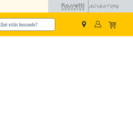
CUOTAS SIN INTERÉS CON TU DEBITO
buscando?
inos Más Buscados
Adidas
Nike
Zapatillas
Samba
Converse
Puma
New Balance
Jordan
Zapatillas Adidas