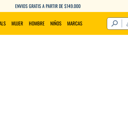
GRATIS A PARTIR DE $149.000
6 
¿Qué estás 
ALS
MUJER
HOMBRE
NIÑOS
MARCAS
Térm
1
.
2
.
3
.
4
.
5
.
6
.
7
.
8
.
9
.