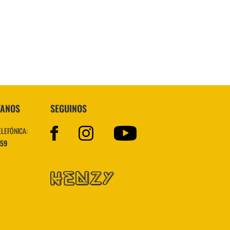
Topper
TANOS
SEGUINOS
ELEFÓNICA:
559