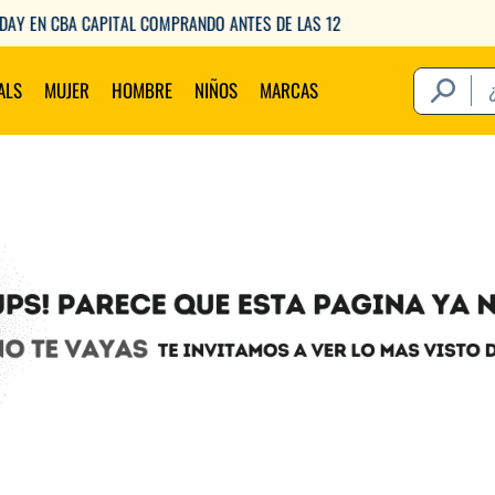
ENVIOS GRATIS A PARTIR DE $149.000
¿Qué estás 
ALS
MUJER
HOMBRE
NIÑOS
MARCAS
Térm
1
.
2
.
3
.
4
.
5
.
6
.
7
.
8
.
9
.