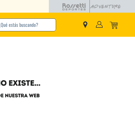
buscando?
inos Más Buscados
Adidas
Nike
Zapatillas
Samba
Converse
Puma
Jordan
New Balance
Zapatillas Adidas