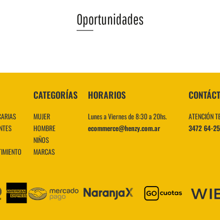
Oportunidades
VER MÁS
CATEGORÍAS
HORARIOS
CONTÁC
CARIAS
MUJER
Lunes a Viernes de 8:30 a 20hs.
ATENCIÓN T
NTES
HOMBRE
ecommerce@henzy.com.ar
3472 64-2
NIÑOS
TIMIENTO
MARCAS