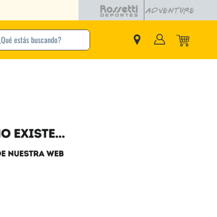
buscando?
inos Más Buscados
Adidas
Nike
Zapatillas
Samba
Converse
Puma
New Balance
Jordan
Zapatillas Adidas