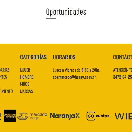
Oportunidades
VER MÁS
CATEGORÍAS
HORARIOS
CONTÁC
CARIAS
MUJER
Lunes a Viernes de 8:30 a 20hs.
ATENCIÓN T
NTES
HOMBRE
ecommerce@henzy.com.ar
3472 64-2
NIÑOS
TIMIENTO
MARCAS