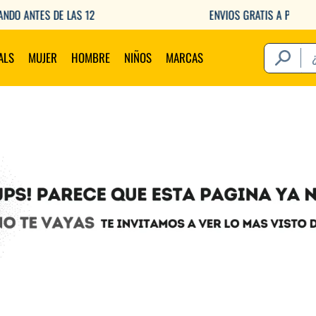
ENVIOS GRATIS A PARTIR DE $149.000
¿Qué estás 
ALS
MUJER
HOMBRE
NIÑOS
MARCAS
Térm
1
.
2
.
3
.
4
.
5
.
6
.
7
.
8
.
9
.