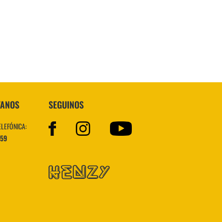
Topper
TANOS
SEGUINOS
ELEFÓNICA:
559