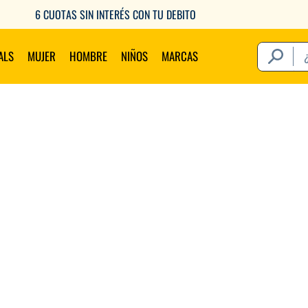
6 CUOTAS SIN INTERÉS CON TU DEBITO
¿Qué estás 
ALS
MUJER
HOMBRE
NIÑOS
MARCAS
Térm
1
.
2
.
3
.
4
.
5
.
6
.
7
.
8
.
9
.