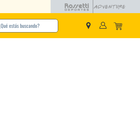
buscando?
inos Más Buscados
Adidas
Nike
Zapatillas
Samba
Converse
Puma
New Balance
Jordan
Zapatillas Adidas