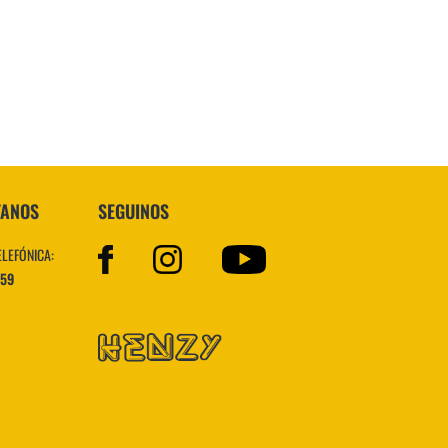
Topper
TANOS
SEGUINOS
ELEFÓNICA:
559