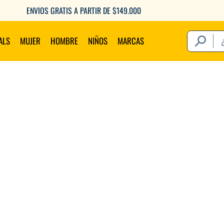
ENVIOS GRATIS A PARTIR DE $149.000
¿Qué estás 
ALS
MUJER
HOMBRE
NIÑOS
MARCAS
Térm
1
.
2
.
3
.
4
.
5
.
6
.
7
.
8
.
9
.