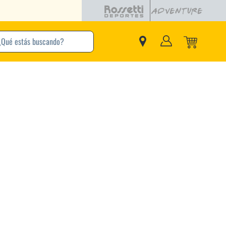
buscando?
inos Más Buscados
Adidas
Nike
Zapatillas
Samba
Converse
Puma
New Balance
Jordan
Zapatillas Adidas