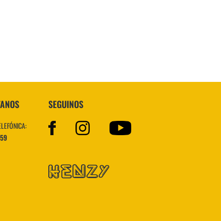
Topper
TANOS
SEGUINOS
ELEFÓNICA:
559