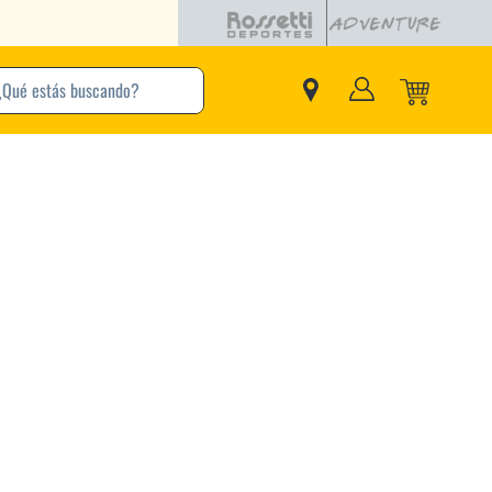
buscando?
inos Más Buscados
Adidas
Nike
Zapatillas
Samba
Converse
Puma
New Balance
Jordan
Zapatillas Adidas