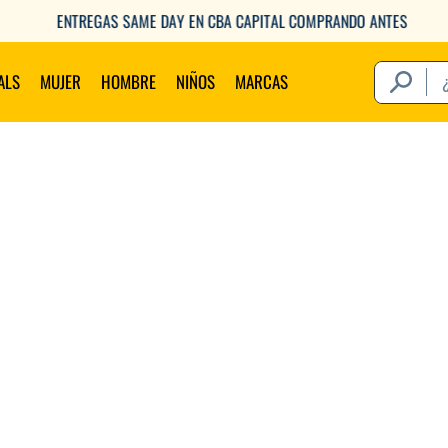
GAS SAME DAY EN CBA CAPITAL COMPRANDO ANTES DE LAS 12
¿Qué estás 
ALS
MUJER
HOMBRE
NIÑOS
MARCAS
Térm
1
.
2
.
3
.
4
.
5
.
6
.
7
.
8
.
9
.