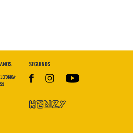
Superstar
TANOS
SEGUINOS
ELEFÓNICA:
559