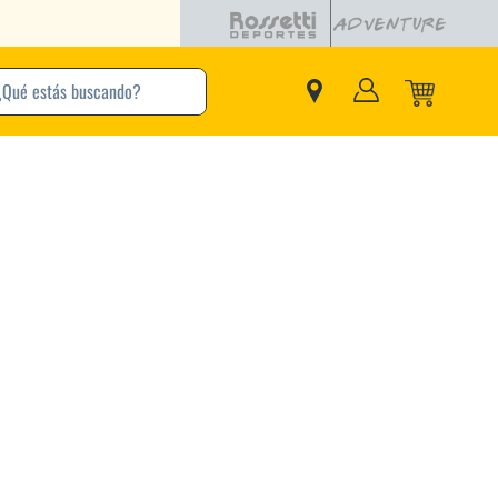
buscando?
inos Más Buscados
Adidas
Nike
Zapatillas
Samba
Converse
Puma
Jordan
New Balance
Zapatillas Adidas