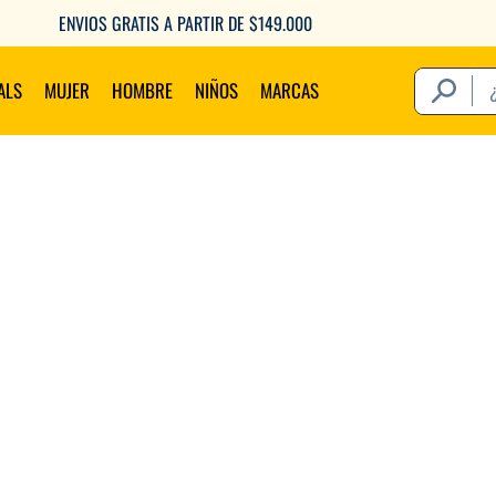
ENVIOS GRATIS A PARTIR DE $149.000
¿Qué estás 
ALS
MUJER
HOMBRE
NIÑOS
MARCAS
Térm
1
.
2
.
3
.
4
.
5
.
6
.
7
.
8
.
9
.