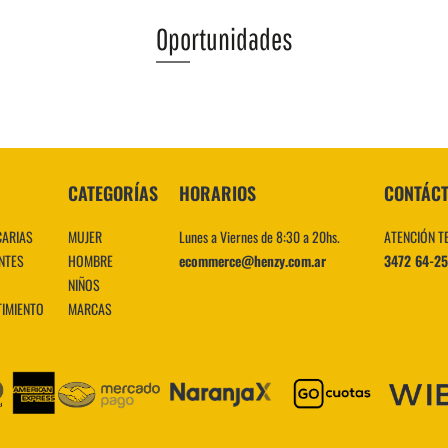
Oportunidades
VER MÁS
CATEGORÍAS
HORARIOS
CONTÁC
CARIAS
MUJER
Lunes a Viernes de 8:30 a 20hs.
ATENCIÓN T
NTES
HOMBRE
ecommerce@henzy.com.ar
3472 64-2
NIÑOS
TIMIENTO
MARCAS