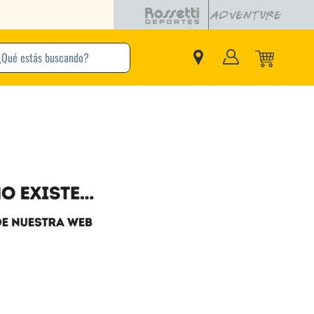
buscando?
inos Más Buscados
Adidas
Nike
Zapatillas
Samba
Converse
Puma
New Balance
Jordan
Zapatillas Adidas