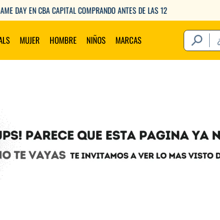
ENVIOS GRATIS A PARTIR DE $149.000
¿Qué estás 
ALS
MUJER
HOMBRE
NIÑOS
MARCAS
Térm
1
.
2
.
3
.
4
.
5
.
6
.
7
.
8
.
9
.