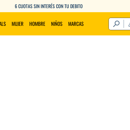
6 CUOTAS SIN INTERÉS CON TU DEBITO
¿Qué estás 
ALS
MUJER
HOMBRE
NIÑOS
MARCAS
Térm
1
.
2
.
3
.
4
.
5
.
6
.
7
.
8
.
9
.