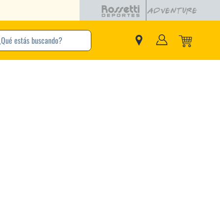
buscando?
inos Más Buscados
Adidas
Nike
Zapatillas
Samba
Converse
Puma
Jordan
New Balance
Zapatillas Adidas