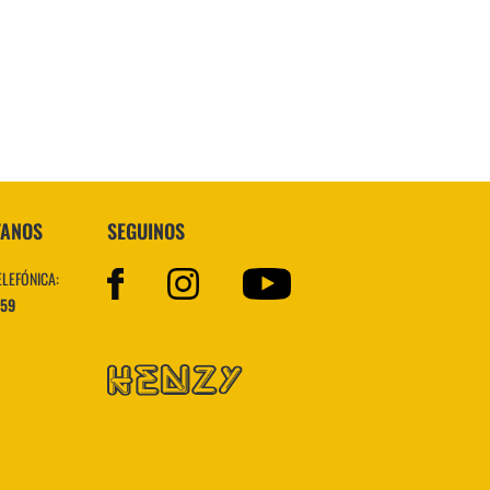
Topper
TANOS
SEGUINOS
ELEFÓNICA:
559