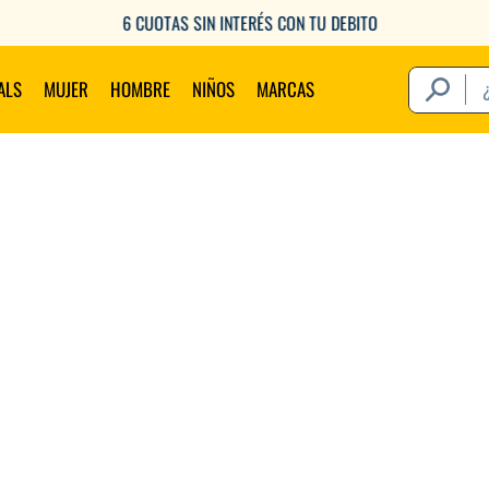
6 CUOTAS SIN INTERÉS CON TU DEBITO
¿Qué estás 
ALS
MUJER
HOMBRE
NIÑOS
MARCAS
Térm
1
.
2
.
3
.
4
.
5
.
6
.
7
.
8
.
9
.