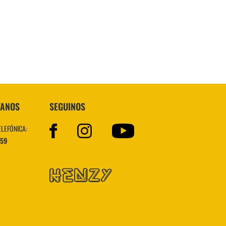
Topper
TANOS
SEGUINOS
ELEFÓNICA:
559