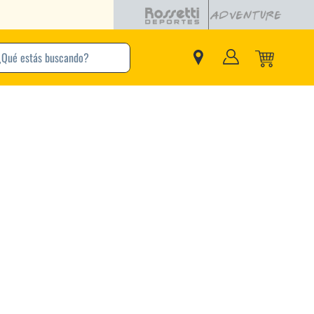
buscando?
inos Más Buscados
Adidas
Nike
Zapatillas
Samba
Converse
Puma
New Balance
Jordan
Zapatillas Adidas