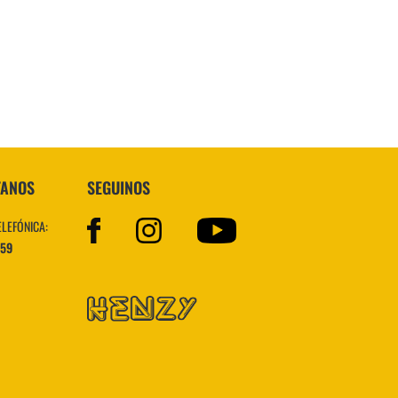
Topper
TANOS
SEGUINOS
ELEFÓNICA:
559