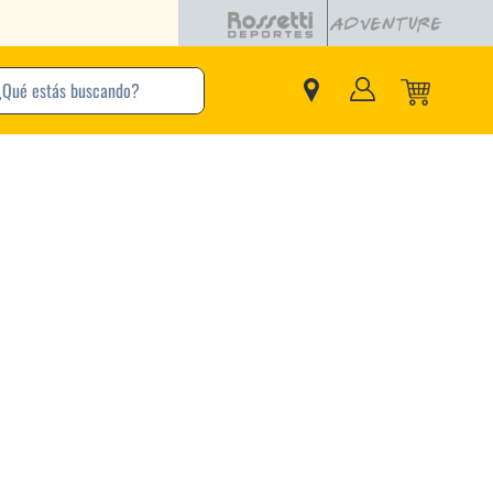
buscando?
inos Más Buscados
Adidas
Nike
Zapatillas
Samba
Converse
Puma
New Balance
Jordan
Zapatillas Adidas