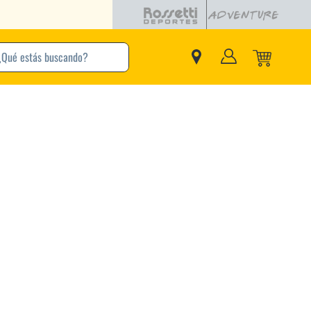
buscando?
inos Más Buscados
Adidas
Nike
Zapatillas
Samba
Converse
Puma
Jordan
New Balance
Zapatillas Adidas