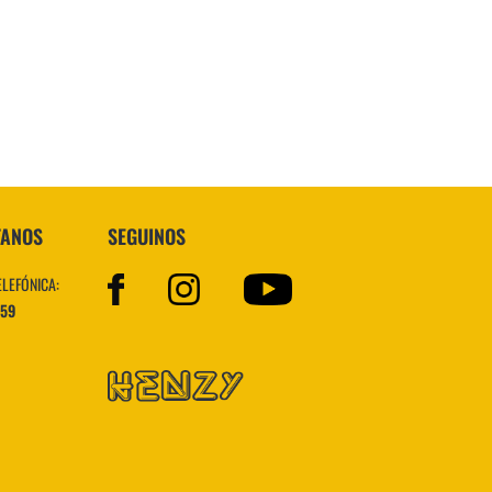
Superstar
TANOS
SEGUINOS
ELEFÓNICA:
559