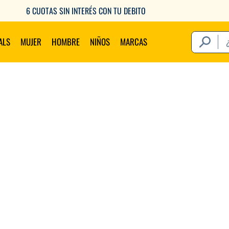
6 CUOTAS SIN INTERÉS CON TU DEBITO
¿Qué estás 
ALS
MUJER
HOMBRE
NIÑOS
MARCAS
Térm
1
.
2
.
3
.
4
.
5
.
6
.
7
.
8
.
9
.