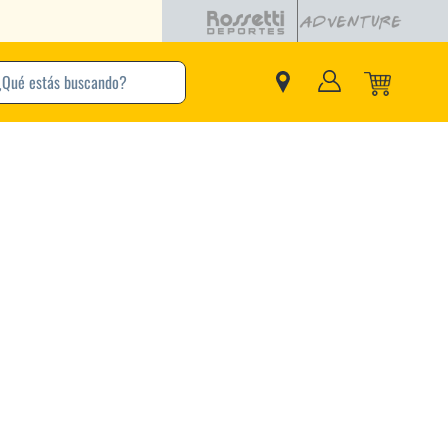
buscando?
inos Más Buscados
Adidas
Nike
Zapatillas
Samba
Converse
Puma
Jordan
New Balance
Zapatillas Adidas