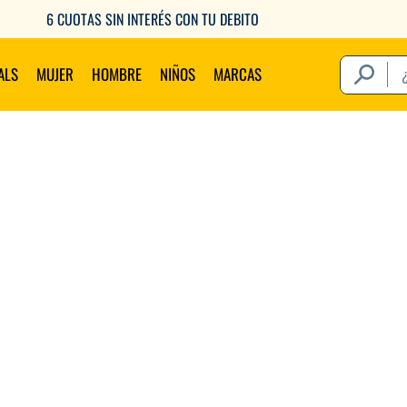
6 CUOTAS SIN INTERÉS CON TU DEBITO
¿Qué estás 
ALS
MUJER
HOMBRE
NIÑOS
MARCAS
Térm
1
.
2
.
3
.
4
.
5
.
6
.
7
.
8
.
9
.