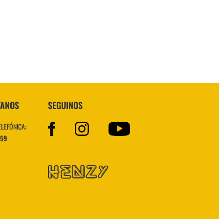
Superstar
TANOS
SEGUINOS
ELEFÓNICA:
559