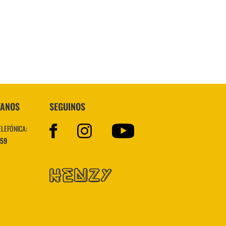
Topper
TANOS
SEGUINOS
ELEFÓNICA:
559