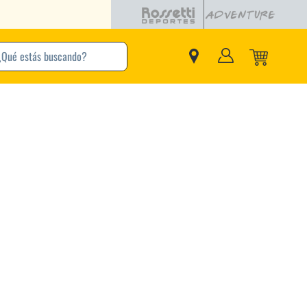
buscando?
inos Más Buscados
Adidas
Nike
Zapatillas
Samba
Converse
Puma
New Balance
Jordan
Zapatillas Adidas