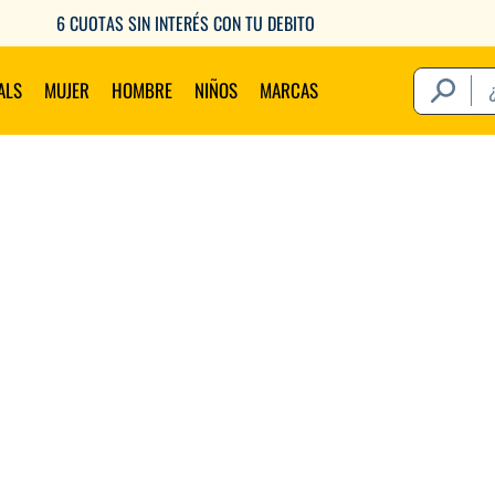
6 CUOTAS SIN INTERÉS CON TU DEBITO
¿Qué estás 
ALS
MUJER
HOMBRE
NIÑOS
MARCAS
Térm
1
.
2
.
3
.
4
.
5
.
6
.
7
.
8
.
9
.