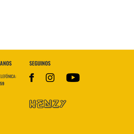
Superstar
TANOS
SEGUINOS
ELEFÓNICA:
559