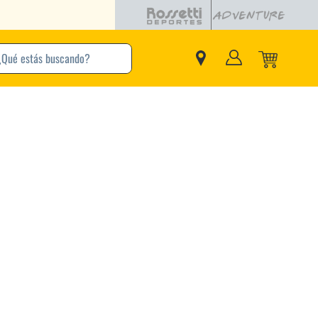
buscando?
inos Más Buscados
Adidas
Nike
Zapatillas
Samba
Converse
Puma
Jordan
New Balance
Zapatillas Adidas