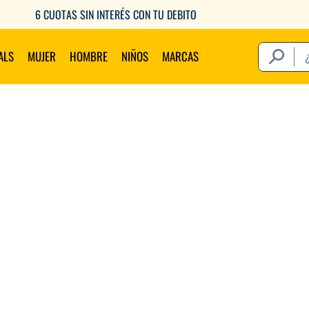
6 CUOTAS SIN INTERÉS CON TU DEBITO
¿Qué estás 
ALS
MUJER
HOMBRE
NIÑOS
MARCAS
Térm
1
.
2
.
3
.
4
.
5
.
6
.
7
.
8
.
9
.