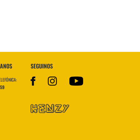
Topper
TANOS
SEGUINOS
ELEFÓNICA:
559