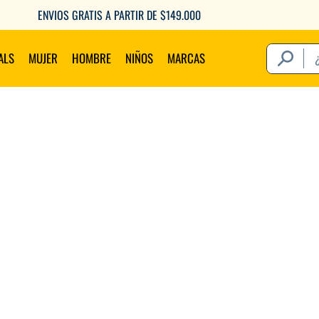
ENVIOS GRATIS A PARTIR DE $149.000
¿Qué estás 
ALS
MUJER
HOMBRE
NIÑOS
MARCAS
Térm
1
.
2
.
3
.
4
.
5
.
6
.
7
.
8
.
9
.