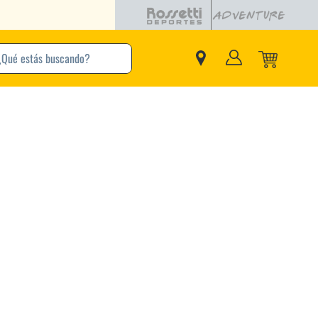
buscando?
inos Más Buscados
Adidas
Nike
Zapatillas
Samba
Converse
Puma
New Balance
Jordan
Zapatillas Adidas