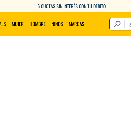
6 CUOTAS SIN INTERÉS CON TU DEBITO
¿Qué estás 
ALS
MUJER
HOMBRE
NIÑOS
MARCAS
Térm
1
.
2
.
3
.
4
.
5
.
6
.
7
.
8
.
9
.