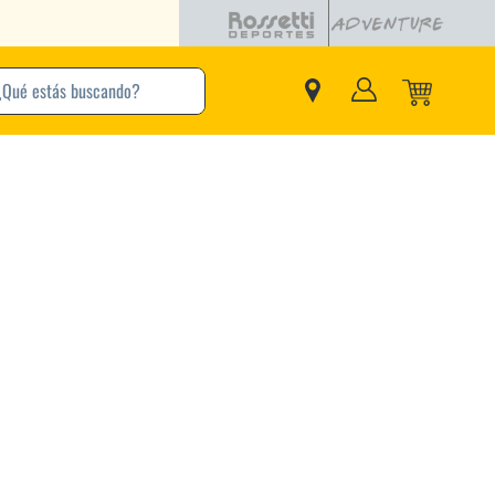
buscando?
inos Más Buscados
Adidas
Nike
Zapatillas
Samba
Converse
Puma
New Balance
Jordan
Zapatillas Adidas