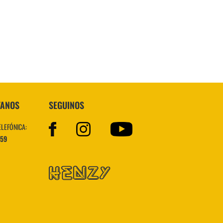
Topper
TANOS
SEGUINOS
ELEFÓNICA:
559