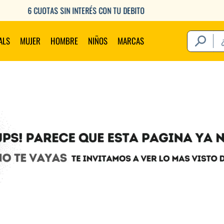
6 CUOTAS SIN INTERÉS CON TU DEBITO
¿Qué estás 
ALS
MUJER
HOMBRE
NIÑOS
MARCAS
Térm
1
.
2
.
3
.
4
.
5
.
6
.
7
.
8
.
9
.