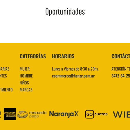
Oportunidades
VER MÁS
CATEGORÍAS
HORARIOS
CONTÁC
CARIAS
MUJER
Lunes a Viernes de 8:30 a 20hs.
ATENCIÓN T
NTES
HOMBRE
ecommerce@henzy.com.ar
3472 64-2
NIÑOS
TIMIENTO
MARCAS