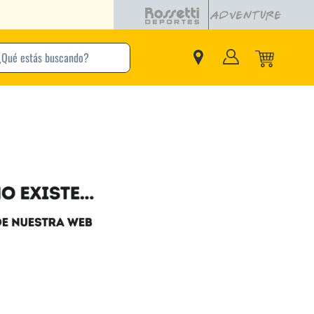
ENTREGAS SAME DAY EN CBA CAPITAL COMPRANDO ANTES DE LAS 12
buscando?
inos Más Buscados
Adidas
Nike
Zapatillas
Samba
Converse
Puma
New Balance
Jordan
Zapatillas Adidas