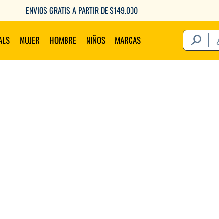
ENVIOS GRATIS A PARTIR DE $149.000
¿Qué estás 
ALS
MUJER
HOMBRE
NIÑOS
MARCAS
Térm
1
.
2
.
3
.
4
.
5
.
6
.
7
.
8
.
9
.