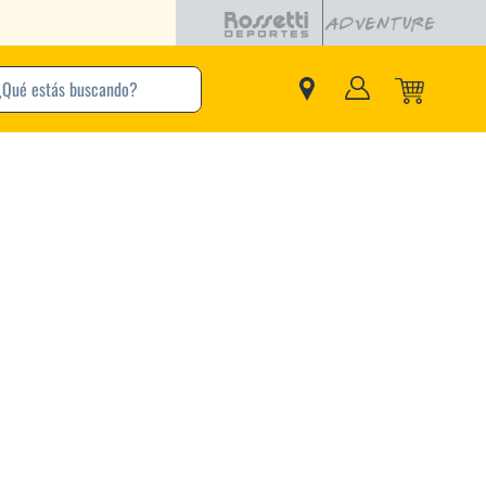
buscando?
inos Más Buscados
Adidas
Nike
Zapatillas
Samba
Converse
Puma
New Balance
Jordan
Zapatillas Adidas