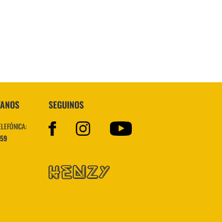
Topper
TANOS
SEGUINOS
ELEFÓNICA:
559