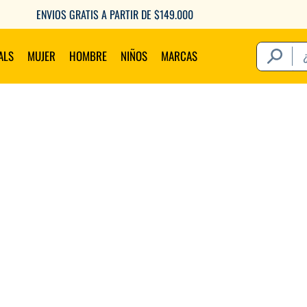
ENVIOS GRATIS A PARTIR DE $149.000
¿Qué estás 
ALS
MUJER
HOMBRE
NIÑOS
MARCAS
Térm
1
.
2
.
3
.
4
.
5
.
6
.
7
.
8
.
9
.