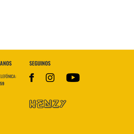
Topper
TANOS
SEGUINOS
ELEFÓNICA:
559