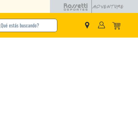
buscando?
inos Más Buscados
Adidas
Nike
Zapatillas
Samba
Converse
Puma
New Balance
Jordan
Zapatillas Adidas