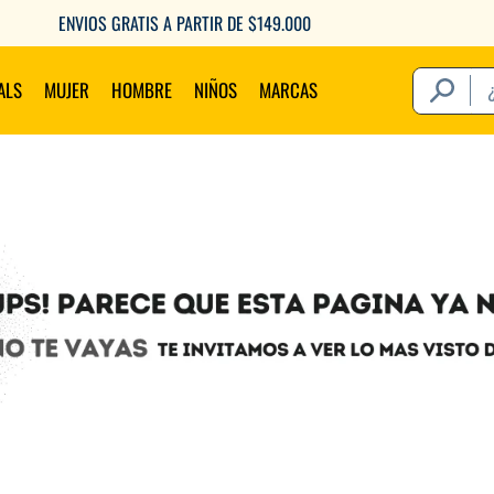
ENVIOS GRATIS A PARTIR DE $149.000
¿Qué estás 
ALS
MUJER
HOMBRE
NIÑOS
MARCAS
Térm
1
.
2
.
3
.
4
.
5
.
6
.
7
.
8
.
9
.