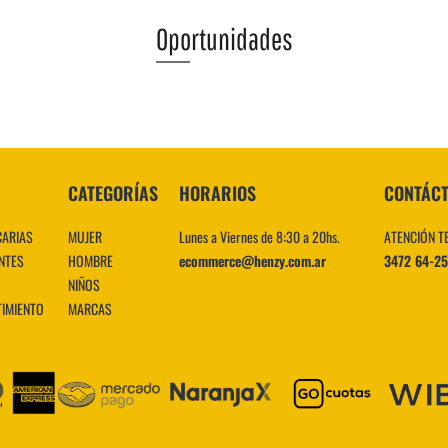
Oportunidades
VER MÁS
CATEGORÍAS
HORARIOS
CONTÁC
CARIAS
MUJER
Lunes a Viernes de 8:30 a 20hs.
ATENCIÓN T
NTES
HOMBRE
ecommerce@henzy.com.ar
3472 64-2
NIÑOS
TIMIENTO
MARCAS