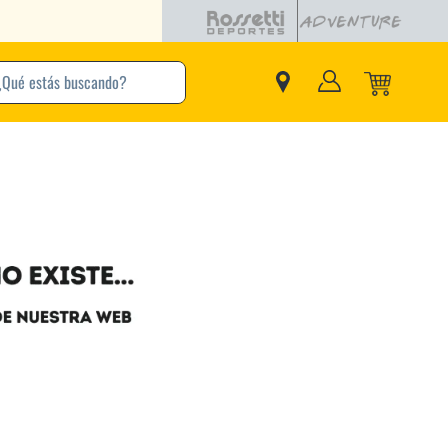
buscando?
inos Más Buscados
Adidas
Nike
Zapatillas
Samba
Converse
Puma
New Balance
Jordan
Zapatillas Adidas