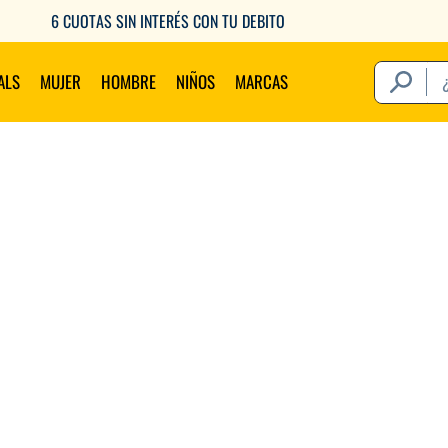
6 CUOTAS SIN INTERÉS CON TU DEBITO
¿Qué estás 
ALS
MUJER
HOMBRE
NIÑOS
MARCAS
Térm
1
.
2
.
3
.
4
.
5
.
6
.
7
.
8
.
9
.