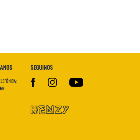
Superstar
TANOS
SEGUINOS
ELEFÓNICA:
559