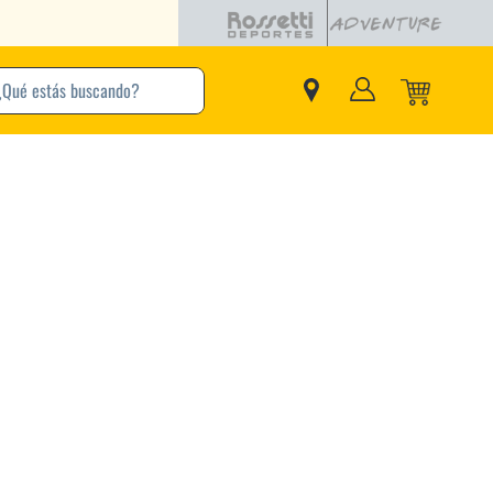
buscando?
inos Más Buscados
Adidas
Nike
Zapatillas
Samba
Converse
Puma
Jordan
New Balance
Zapatillas Adidas