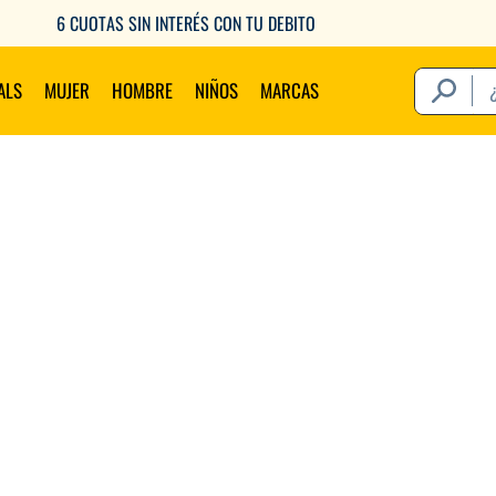
6 CUOTAS SIN INTERÉS CON TU DEBITO
¿Qué estás 
ALS
MUJER
HOMBRE
NIÑOS
MARCAS
Térm
1
.
2
.
3
.
4
.
5
.
6
.
7
.
8
.
9
.