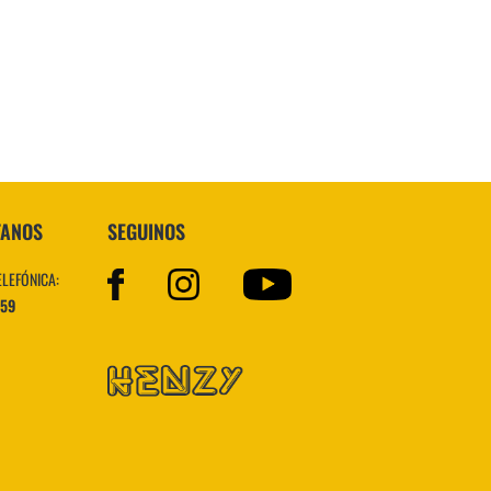
Topper
TANOS
SEGUINOS
ELEFÓNICA:
559