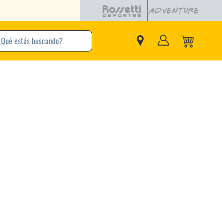
buscando?
inos Más Buscados
Adidas
Nike
Zapatillas
Samba
Converse
Puma
New Balance
Jordan
Zapatillas Adidas