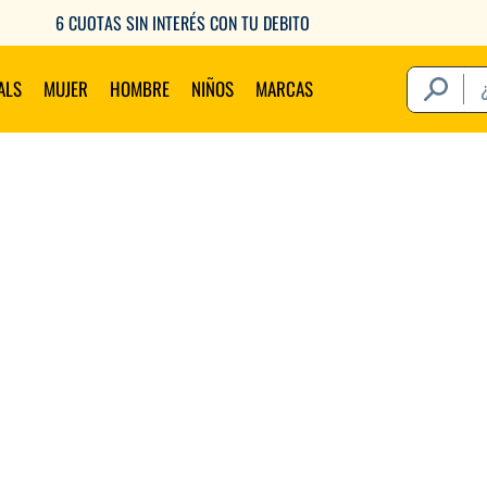
6 CUOTAS SIN INTERÉS CON TU DEBITO
¿Qué estás 
ALS
MUJER
HOMBRE
NIÑOS
MARCAS
Térm
1
.
2
.
3
.
4
.
5
.
6
.
7
.
8
.
9
.