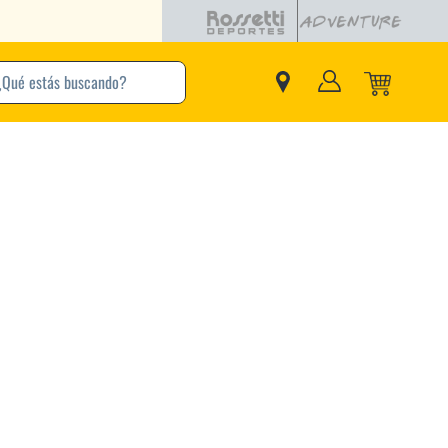
buscando?
inos Más Buscados
Adidas
Nike
Zapatillas
Samba
Converse
Puma
Jordan
New Balance
Zapatillas Adidas