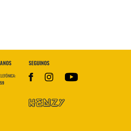
Superstar
TANOS
SEGUINOS
ELEFÓNICA:
559