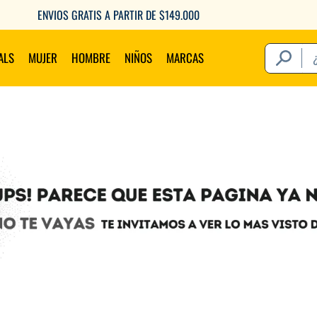
6 CUOTAS SIN INTERÉS CON TU DEBITO
¿Qué estás 
ALS
MUJER
HOMBRE
NIÑOS
MARCAS
Térm
1
.
2
.
3
.
4
.
5
.
6
.
7
.
8
.
9
.