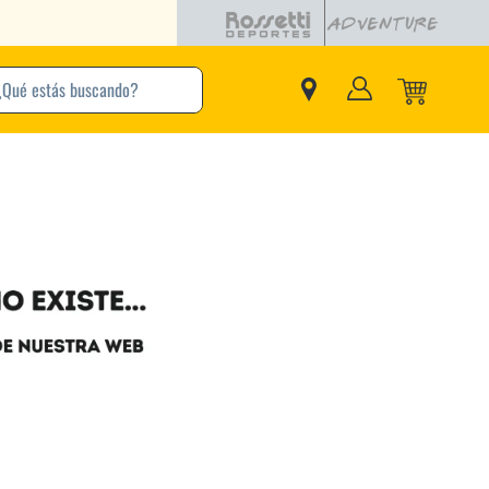
buscando?
inos Más Buscados
Adidas
Nike
Zapatillas
Samba
Converse
Puma
Jordan
New Balance
Zapatillas Adidas