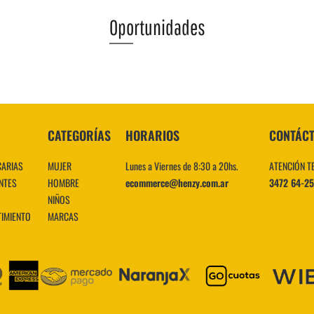
Oportunidades
VER MÁS
CATEGORÍAS
HORARIOS
CONTÁC
CARIAS
MUJER
Lunes a Viernes de 8:30 a 20hs.
ATENCIÓN T
NTES
HOMBRE
ecommerce@henzy.com.ar
3472 64-2
NIÑOS
TIMIENTO
MARCAS