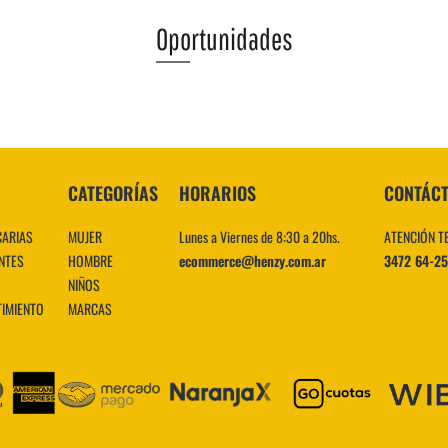
Oportunidades
VER MÁS
CATEGORÍAS
HORARIOS
CONTÁC
CARIAS
MUJER
Lunes a Viernes de 8:30 a 20hs.
ATENCIÓN T
NTES
HOMBRE
ecommerce@henzy.com.ar
3472 64-2
NIÑOS
TIMIENTO
MARCAS