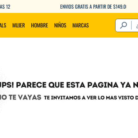
ENVIOS GRATIS A PARTIR DE $149.000
¿Qué estás 
ALS
MUJER
HOMBRE
NIÑOS
MARCAS
Térm
1
.
2
.
3
.
4
.
5
.
6
.
7
.
8
.
9
.