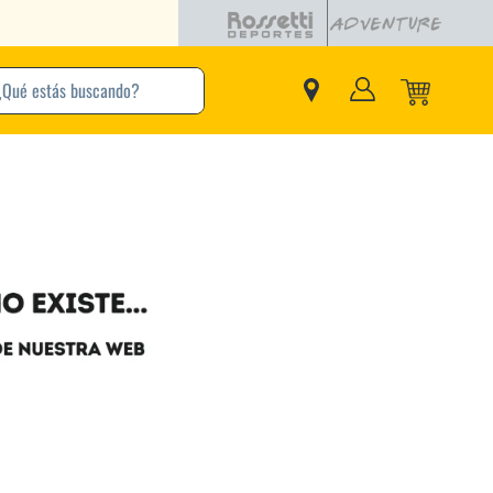
buscando?
inos Más Buscados
Adidas
Nike
Zapatillas
Samba
Converse
Puma
New Balance
Jordan
Zapatillas Adidas