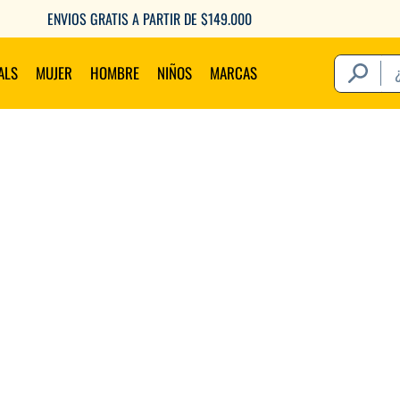
6 CUOTAS SIN INTERÉS CON TU DEBITO
¿Qué estás 
ALS
MUJER
HOMBRE
NIÑOS
MARCAS
Térm
1
.
2
.
3
.
4
.
5
.
6
.
7
.
8
.
9
.