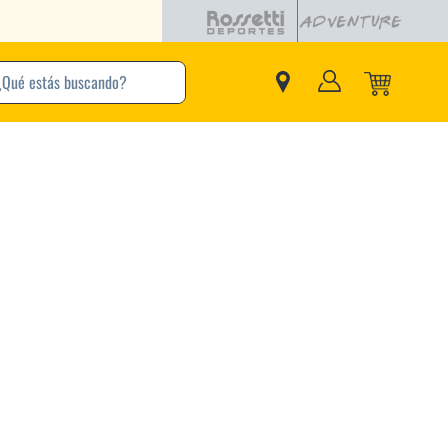
buscando?
inos Más Buscados
Adidas
Nike
Zapatillas
Samba
Converse
Puma
Jordan
New Balance
Zapatillas Adidas