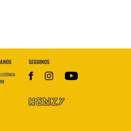
Topper
TANOS
SEGUINOS
ELEFÓNICA:
559