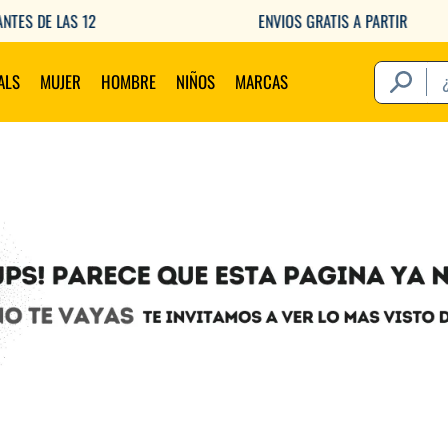
ENVIOS GRATIS A PARTIR DE $149.000
¿Qué estás 
ALS
MUJER
HOMBRE
NIÑOS
MARCAS
Térm
1
.
2
.
3
.
4
.
5
.
6
.
7
.
8
.
9
.