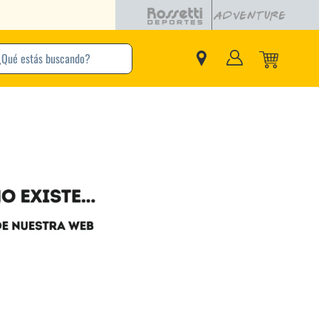
buscando?
inos Más Buscados
Adidas
Nike
Zapatillas
Samba
Converse
Puma
New Balance
Jordan
Zapatillas Adidas