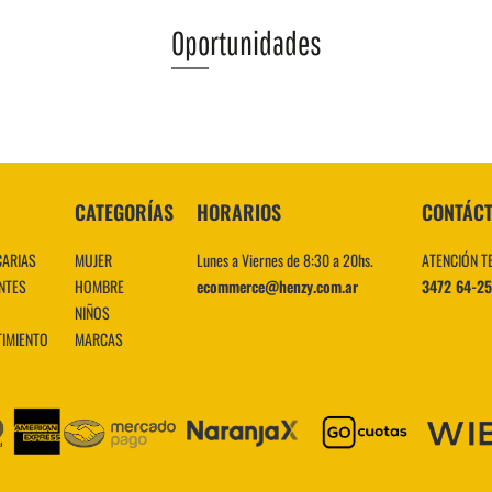
Oportunidades
VER MÁS
CATEGORÍAS
HORARIOS
CONTÁC
CARIAS
MUJER
Lunes a Viernes de 8:30 a 20hs.
ATENCIÓN T
NTES
HOMBRE
ecommerce@henzy.com.ar
3472 64-2
NIÑOS
TIMIENTO
MARCAS