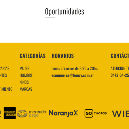
Oportunidades
VER MÁS
CATEGORÍAS
HORARIOS
CONTÁC
CARIAS
MUJER
Lunes a Viernes de 8:30 a 20hs.
ATENCIÓN T
NTES
HOMBRE
ecommerce@henzy.com.ar
3472 64-2
NIÑOS
TIMIENTO
MARCAS