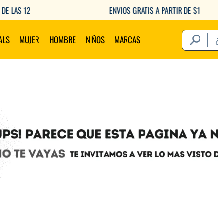
ENVIOS GRATIS A PARTIR DE $149.000
¿Qué estás 
ALS
MUJER
HOMBRE
NIÑOS
MARCAS
Térm
1
.
2
.
3
.
4
.
5
.
6
.
7
.
8
.
9
.