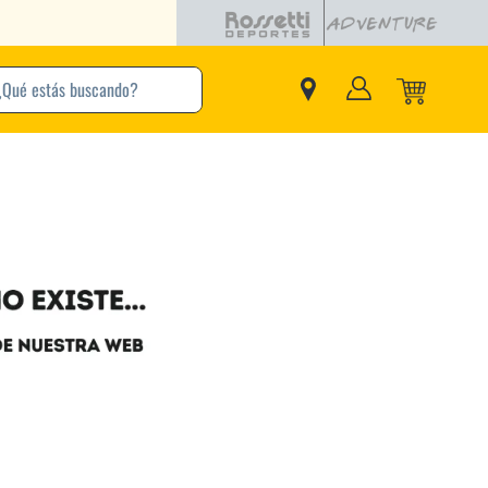
buscando?
inos Más Buscados
Adidas
Nike
Zapatillas
Samba
Converse
Puma
New Balance
Jordan
Zapatillas Adidas