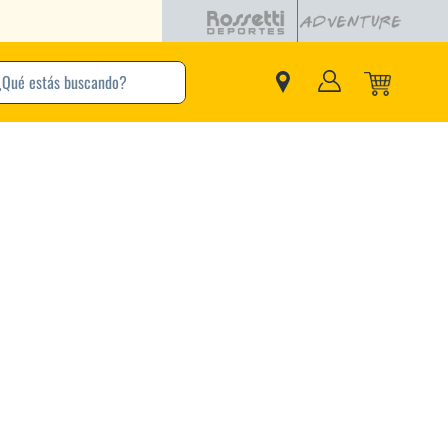
buscando?
inos Más Buscados
Adidas
Nike
Zapatillas
Samba
Converse
Puma
New Balance
Jordan
Zapatillas Adidas