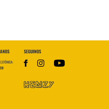
Topper
TANOS
SEGUINOS
ELEFÓNICA:
559