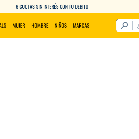
6 CUOTAS SIN INTERÉS CON TU DEBITO
¿Qué estás 
ALS
MUJER
HOMBRE
NIÑOS
MARCAS
Térm
1
.
2
.
3
.
4
.
5
.
6
.
7
.
8
.
9
.