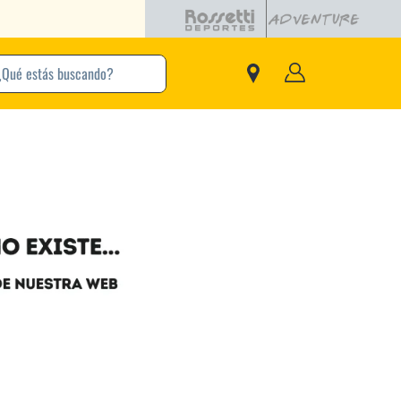
buscando?
inos Más Buscados
Adidas
Nike
Zapatillas
Samba
Converse
Puma
New Balance
Jordan
Zapatillas Adidas