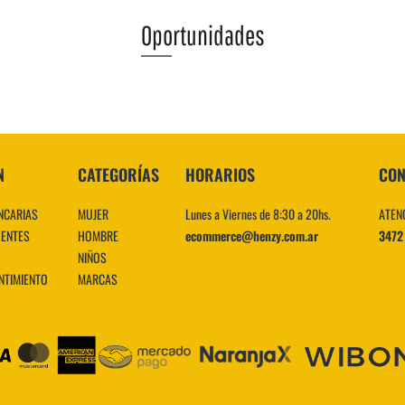
Oportunidades
VER MÁS
N
CATEGORÍAS
HORARIOS
CON
NCARIAS
MUJER
Lunes a Viernes de 8:30 a 20hs.
ATEN
UENTES
HOMBRE
ecommerce@henzy.com.ar
3472
NIÑOS
NTIMIENTO
MARCAS