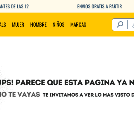
ENVIOS GRATIS A PARTIR DE $149.000
¿Qué estás 
ALS
MUJER
HOMBRE
NIÑOS
MARCAS
Térm
1
.
2
.
3
.
4
.
5
.
6
.
7
.
8
.
9
.