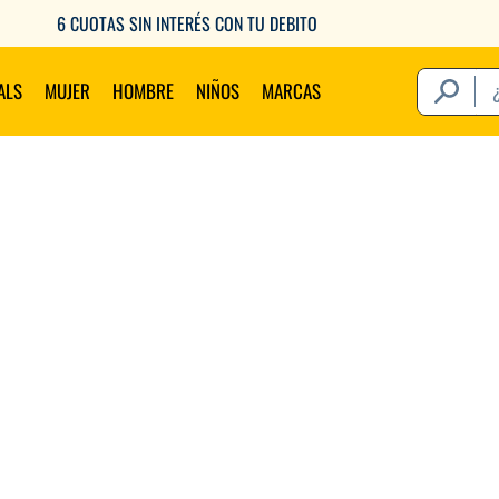
6 CUOTAS SIN INTERÉS CON TU DEBITO
¿Qué estás 
ALS
MUJER
HOMBRE
NIÑOS
MARCAS
Térm
1
.
2
.
3
.
4
.
5
.
6
.
7
.
8
.
9
.