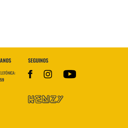
Topper
TANOS
SEGUINOS
ELEFÓNICA:
559