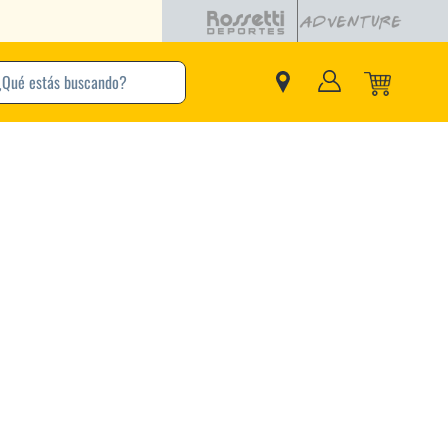
buscando?
inos Más Buscados
Adidas
Nike
Zapatillas
Samba
Converse
Puma
New Balance
Jordan
Zapatillas Adidas