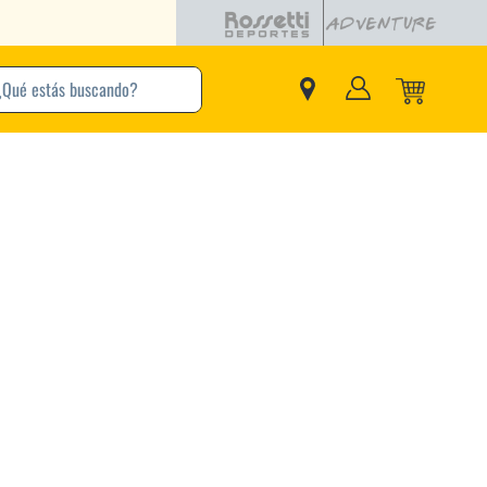
buscando?
inos Más Buscados
Adidas
Nike
Zapatillas
Samba
Converse
Puma
Jordan
New Balance
Zapatillas Adidas