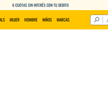
6 CUOTAS SIN INTERÉS CON TU DEBITO
¿Qué estás 
ALS
MUJER
HOMBRE
NIÑOS
MARCAS
Térm
1
.
2
.
3
.
4
.
5
.
6
.
7
.
8
.
9
.