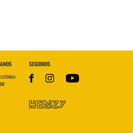
Superstar
TANOS
SEGUINOS
ELEFÓNICA:
559