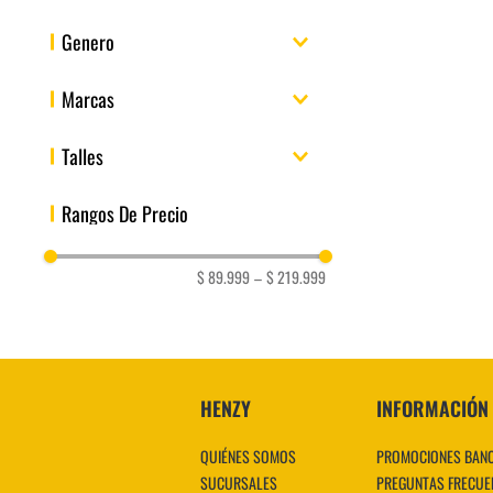
30%
Genero
Hombre
Marcas
Mujer
bebe
Adidas
Talles
36.5
20
34.5
37.5
38
38.5
39
Rangos De Precio
39.5
40
41
Mostrar 8 más
$ 89.999
–
$ 219.999
HENZY
INFORMACIÓN
QUIÉNES SOMOS
PROMOCIONES BAN
SUCURSALES
PREGUNTAS FRECUE