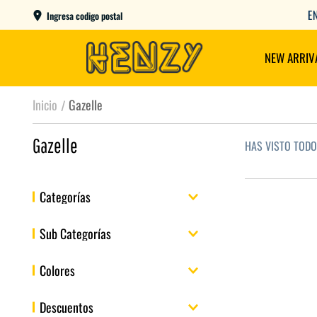
ENVIOS GRATIS A PARTIR DE $149.000
Ingresa codigo postal
NEW ARRIV
Gazelle
Gazelle
HAS VISTO TOD
Categorías
Calzado
Sub Categorías
Zapatillas
Colores
Descuentos
Azul
Negro
Rojo
Rosa
Verde
Gris
Marron