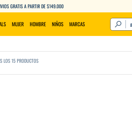
6 CUOTAS SIN INTERÉS CON TU DEBITO
¿Qué estás 
ALS
MUJER
HOMBRE
NIÑOS
MARCAS
OS LOS
15
PRODUCTOS