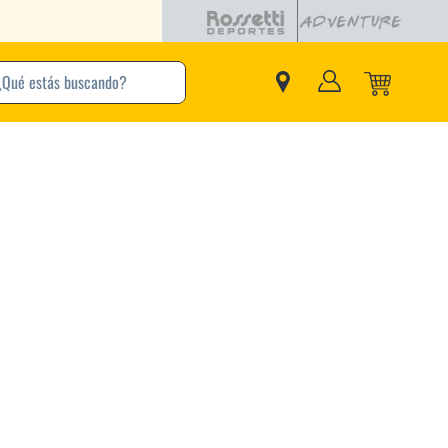
buscando?
inos Más Buscados
Adidas
Nike
Zapatillas
Samba
Converse
Puma
Jordan
New Balance
Zapatillas Adidas