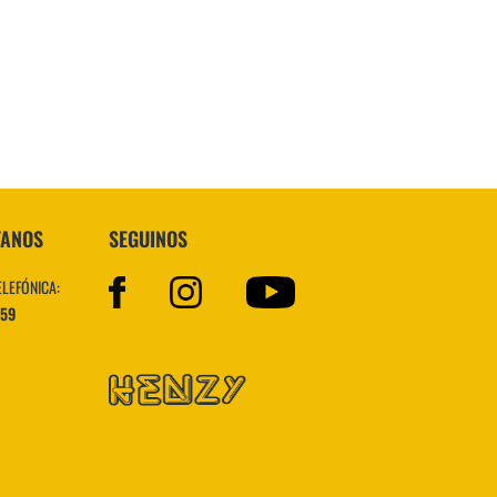
Superstar
TANOS
SEGUINOS
ELEFÓNICA:
559