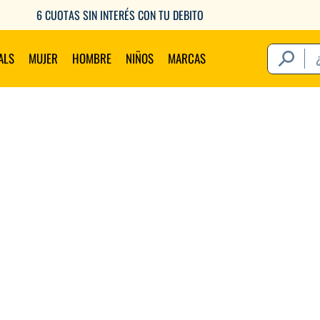
6 CUOTAS SIN INTERÉS CON TU DEBITO
¿Qué estás 
ALS
MUJER
HOMBRE
NIÑOS
MARCAS
Térm
1
.
2
.
3
.
4
.
5
.
6
.
7
.
8
.
9
.