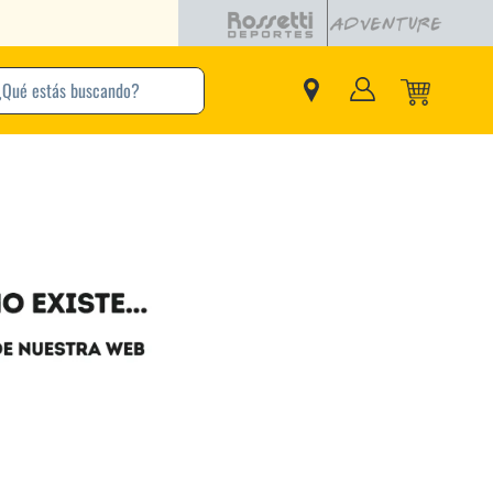
buscando?
inos Más Buscados
Adidas
Nike
Zapatillas
Samba
Converse
Puma
Jordan
New Balance
Zapatillas Adidas