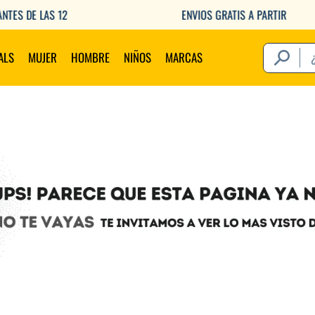
ENVIOS GRATIS A PARTIR DE $149.000
¿Qué estás 
ALS
MUJER
HOMBRE
NIÑOS
MARCAS
Térm
1
.
2
.
3
.
4
.
5
.
6
.
7
.
8
.
9
.