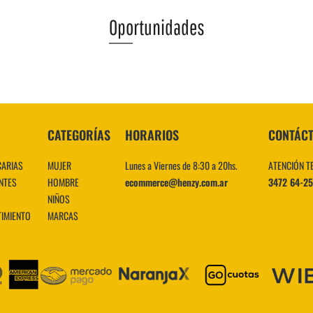
Oportunidades
VER MÁS
CATEGORÍAS
HORARIOS
CONTÁC
CARIAS
MUJER
Lunes a Viernes de 8:30 a 20hs.
ATENCIÓN T
NTES
HOMBRE
ecommerce@henzy.com.ar
3472 64-2
NIÑOS
TIMIENTO
MARCAS