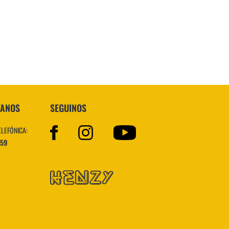
Topper
TANOS
SEGUINOS
ELEFÓNICA:
559