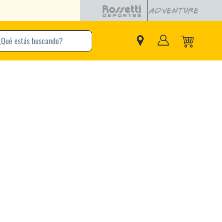
buscando?
inos Más Buscados
Adidas
Nike
Zapatillas
Samba
Converse
Puma
New Balance
Jordan
Zapatillas Adidas