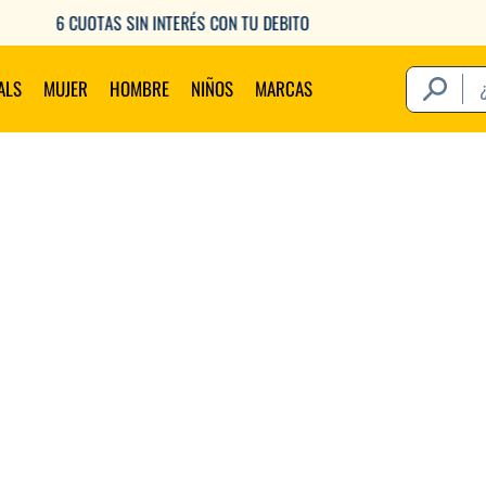
6 CUOTAS SIN INTERÉS CON TU DEBITO
¿Qué estás 
ALS
MUJER
HOMBRE
NIÑOS
MARCAS
Térm
1
.
2
.
3
.
4
.
5
.
6
.
7
.
8
.
9
.