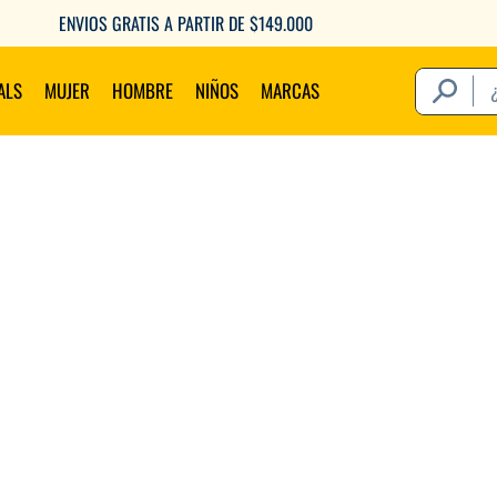
ENVIOS GRATIS A PARTIR DE $149.000
¿Qué estás 
ALS
MUJER
HOMBRE
NIÑOS
MARCAS
Térm
1
.
2
.
3
.
4
.
5
.
6
.
7
.
8
.
9
.