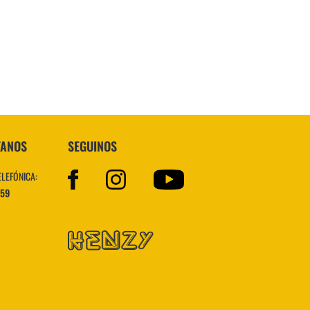
Topper
TANOS
SEGUINOS
ELEFÓNICA:
559