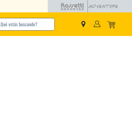
buscando?
inos Más Buscados
Adidas
Nike
Zapatillas
Samba
Converse
Puma
New Balance
Jordan
Zapatillas Adidas