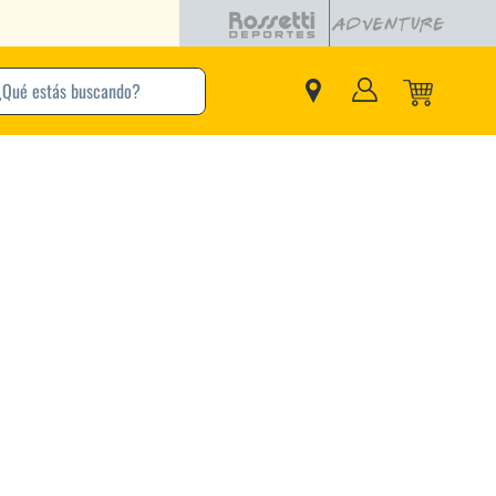
buscando?
inos Más Buscados
Adidas
Nike
Zapatillas
Samba
Converse
Puma
New Balance
Jordan
Zapatillas Adidas