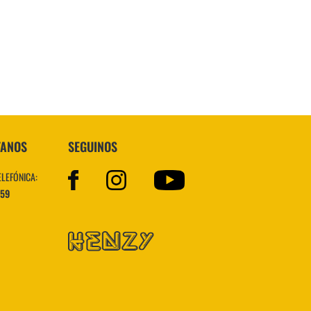
Topper
TANOS
SEGUINOS
ELEFÓNICA:
559