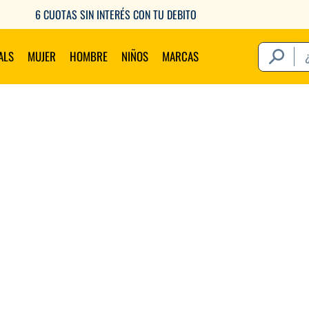
6 CUOTAS SIN INTERÉS CON TU DEBITO
¿Qué estás 
ALS
MUJER
HOMBRE
NIÑOS
MARCAS
Térm
1
.
2
.
3
.
4
.
5
.
6
.
7
.
8
.
9
.