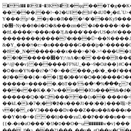
�d�� �0E�~�3KS�֡E�qq ���T�g�
�����;��!~�2�UE�(bF�4Uݬ�߀�tL`U>�&�rV������[��7������"� �~�ݎ��� �x"��Q���"ww�f��-
Y���:p^�_�y�n�Jl�
��^�'���Ky9���j��g���g�Y�:^_��m
[�׫~Ny��8�ά�O�&���zm�l'�4�����<�����?�O/G�(z��(���� ��]�������e;�����z��^��'�m�������;0^\^-��|
�ftL����|=���e��?[.&���'���vUS�oW��
��������j����7�t���Ŭ=��N����.
&�Y_���ח�r:~�n������G���|p�^�����O�����������l��f��Y��`6z��^����2��N��i���l4=���|z9m��E�����h��f[��^�����l:?
�l9�_N�����o��x���>�?�.>^���U�1
��f������׏�Y;^/nA�r:�`����R���I��mh�,��jp�X^�����M���b0[�G����T2�__^��/*m�y��G��U}y !ټo�N2�?
�^/@��v} ������FF%U_��~9�Oǣ��}#C�
�ꢝ�m�Y%��z?�^7�>��{���ٯ�/�_��F���r�Z�˞�I]8�ά~�b�\�V���|:�y�\.�ǽ��t%kj~=��s1B����F������G�����|
�|f����{�>��{뭷�]��W�Ѻ��]����O��
�����+�����.�bT��'s�ح���%�^��7Cs�'�W��~�-ߏ�߇; �O 4�X]���/�S�b$�=�[����݋��z����}ovWnl w{��d�on;w��߃��}
���e ��K�.�7w��m��Юܪ���i&�d�c��߅�����l)7��>:�_�R|C;w�"��l�!���or�nQ����&�ذ�8�x���yRK��>2,�߅���
������Q�/�C[i�����{s�� ���#�=
��kL�k�7�;�fܺ�߶�x���J1��:��}���嗡>lnZ����
v�[� _e�V3�����Dv���Z��u��&���e
��Y�b�+�{ ��h)���ϫu,��P��\��u ��~m
{{�-�o�aO���`�!J�ס��O�~ߎ������w�v}��� ���O�4�I=��0��ڣ.�?<��'��j:���O������h<�z���GW�?�/��n�7�\�=?
���_|f�>_���?}���_��y�_gO��w�C���W�W��V���۽^�f[