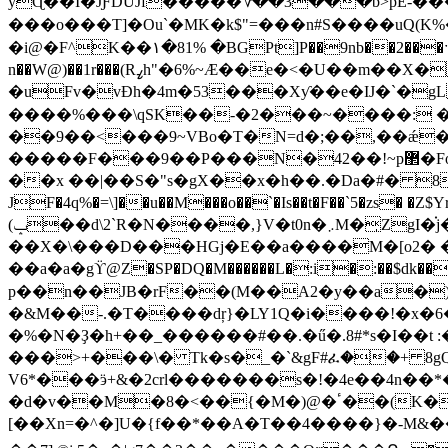
yɊ��I�JƑDUJf�����؇��3���b>pE-��
���o���T]�Ou`�MK�k$"=���n#S����uQ(K%��~�j>�Au�X��3�V�ۮW��5"3�O
�i@�F^K��۱�81% �BGPt]P��9nb��2���ˑ"�
n��W@)��1r���(Rߨh"�6%~Ӕ��e�<�U��m��X��a*#c��[�� '�{�1� �(}b 5[�6]��!
�uFv�vÐh�4m�53���Xƴ��e�IJ�`�gL
����%���\qSK��-�2���~����: �Si
��9��<���9~VBo�T�N=d�;��,��ǽ�
�����F���9��P���N�42��!~p޲�Fo��ę{ �N1*��ó�0ő���t�Vӭw QӴb)����S,�lLM��B\[��8�C�M��Pd�� �$)
��x ��|��S�"s�gX��x�h��.�Da�#� 8a
JF�4q%�=\]��u��M���o��`�Is��t�F��`5�zs� �Z$Yrs�,��&u 0I��s��$�N�p/H��x��^m
(ݒ��d\2`R�N����,}V�t0n�܇M�̩ZgI�֗j�{�bhj�^⢷(*t��їXZ�ڔ>)�jjo�|]=[���� ��
��X
�\���D���HGj�E��a����M�[o2� �ʽ
��a�a�gϔ@Z�SP�DQ�M������L�:i�:��$dk��0;
p��n��JB�rF��(M��A2�y��a�
�&M��-.�T����dŗ}�LY1Q�i����!�x�
�%�N�Ҙ�h+��_������#��.�ű�.8#*s�I��t
���>+���\� Tk�s�_�`&gF#ፈ��+ 8gQ�
V6*���ӭ+&�2crl�������s�!�4e��4n�
�d�v��M�8�<��{�M�)@�ٴ��(K�cIJ}�����ڿ2z�jE���?���p_ 9�3C��~ _�5�iQ&1|��$��CObf/�V�ծmxd�)
[��Xn=�^�]U�{f��*��A�T��4����}�-M&��p�