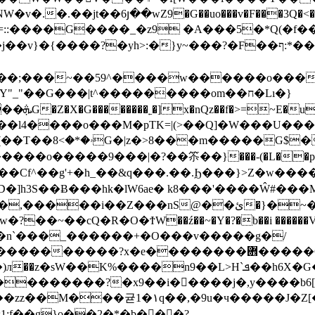
=::����G����_�z9 �A���5�*Q(�f�
�F��ף:*���uխ@ ��`�D ����Q���� ��jgv�ҽ�;�{�]
�j��v}�{����?�yh>:�}y~���?
�;��;���~��59^����w������o���
Y"_"��G���|t^���������om��ח�Lı�}
_�btu���!
����o�����9���|�?��䇣��}���-(�L��p
��ئ�}�~�͒��_��M�����+�!�n�������ŏ¸Tu
�~��cQ�R�O�ϮW��ź��~�Y�?�b��i ������V,���
�'H������b3�rg��=G���ˇ)d۾�
%����n9��L>H`ܦ��h6X�G��X��wP���Ջ%"
�������?�x9��i�񡥗����j�,y����b6[
����zz��M���귣1�۱q��,�9u�ч�����J�Z[
;f��g}o��2�*�b���?