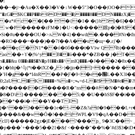
�|
��|OO�i1�d��� )�s j� ��&� I}
zG�$KC��P��b6Ŋ���)����8��DN���zXj�r
 w�P�����zFM�}�U<:�����鎍p�]�R$���
�#u����OU�>ԉW�4}��wd(�.���#Nr�ſl
�RO���=���)��7f��A��u �щ=�,ɛj
'�/
o��+ϒ�|%^y��B��ύ���*�ZB�� j�T��
IQ���ޤ�J���2�8x�� �"e��*�"z��:��k���hC�i [�a��]>
H�g��*I4nR ��P�Ƒ�9<�eֱ�՘L��X3l��
2aUC,l�KI����<%o�+;ᯓ=d-L�ĕ$M�#e��\?�
)�P����I�G����R�"nx��#/�N�*��m�
6�8�D\i}������ ��5;� �U��hS$F��i�
 :��*��i�>��Y��TE]
^��J����}e�:-�Z&?atf�9���L+r�0�
�*����&��w�Ȏ�!��d(WPL�V9�qA��D�
��`+���5��21� &f <����"��%�˹#d3$3�iD�K�'