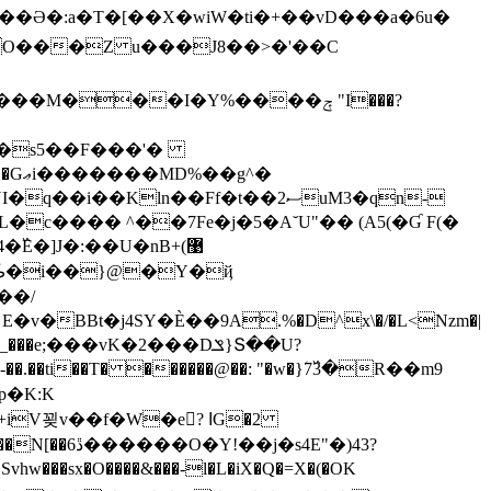
��I�Y%����ݼ "I���?
@�s5��F���'�
g^�
Kln��Ff�t��ސ2uM3�qn-
�]J�:��U�nB+(޹
��/
BBt�j4SY�Ѐ��9A.%�D^x\�/�L<Nzm�|
i��T� ������@��: "�w�}ؘ7߰3�R��m9
V꾖v��f�W�e? ߊG�2
s4E"�)43?
���sx�O����&���-l�L�iX�Q�=X�(�OK