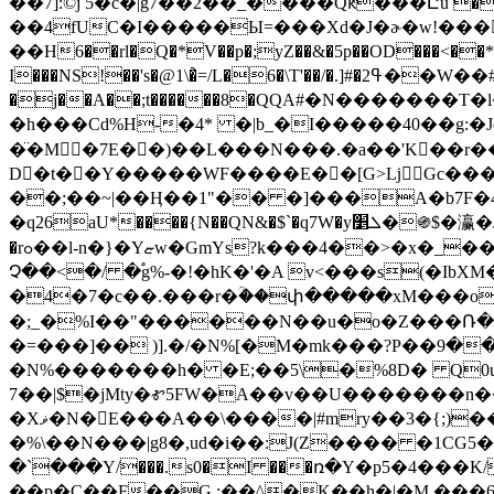
��7]:©ϳ 5�c�|g7��2��_����Qԟ���Ըu �gO��)�5����*EHxO�E���ܐ��6�b ^46Q`�hɛ.
��4fUC�I�����Ы=���Xd�J�ɚ�w!���٩��w��!�,��1��۸G��ٲ��
��H6��rl�Q�*V��p�;yZ��&�5p��OD���<��*��P��Ui�����;ҥtr�r��
I���NS!��'s�@1\�҆=/L�6�\T'��/�.]#�2ߟ��W��#�f�a/�.g"a�,��Bq( C{Τ�׸K[C�]�v�:1l�(�6�|
�j��A��;t������8�ԚQA#�N�������
�h���Cd%H-�4* �|b_�I�����40��g:�Jd�G�S3 ����a D�g
�̈�M�7E��)��L���N���.�a��'K��r��
D�t��Y�����WF����E��[G>ǈGc��� �
��;��~|��Ӊ��1"�� �]���A�b7F�4�
�q26аU*����{N��QN&�$`�q7W�yܠ׵�֍$�瀛�J؝�uXó���y�4��4]8��rU2�3kݱ�� x�L��7m��M� }WӰD��5�&�{]�ќ��VH�$�v���:
�rߋ��l-n�}�Yޏw�GmYs?k���4��>�x�_���n��v$�U~�?&��_�W�csU��5pD(b%0��Ҋ�z��N0� ?+*���- �� �n\cX?m�lj۴S2W0� |
Չ��<�/ �֠g%-�!�hK�'�A v<���s(�IbX
�4�7�c��.���r�ؒ��փ�����xM���o{
�;_�%I��"������N��u�o�Z���Ռ��
�=���]�� )].�/�N%[�M�mk���?P��ء����9bȯ}�9@*�����h�͆�+�������Arp}X�ΜT��v�H��тr��tЉ��}
�N%�������h� �E;��5\�%8D� Q0uq
7��|$�jMty�ꮉ5FW�A��v��U�������n�
�Xޥ�N�E���A��\����|#mry��3�{;)���$��<����Ax3�8����G�9vw.[�u�v�Hm���ݠ-[TM�s���9Pt�z-
�%\��N���|g8�,ud�i��:J(Z���� �1CG5�
�`���Y/���.s0�I ���ռ�Y�p5�4���
��p�C��F��G.;��^�K��h�|�M ���6