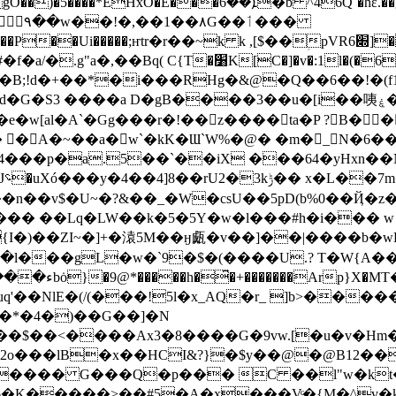
��g�^������.� 1{��/j��`�ˊ >}ǅ>�*��9@А�w�s}
�
~k k ,[$��ؚpVR6׍]�@'�K\N�j����� lzY {No�����qp�E q�D���c
T�l�B;!d�+��*�i���RHg�&@�Q��6��!�(
B����3��u�[i��咦ۼ�@+���qS����NY1ˇ�� �F�=\\L"kA|
e�w[al�A`�Gg���r�!��z����ta�P ? B�
A�~��a�w`�kK�Ɯ`W%�@� �m�_N�6��]d9�J��
��p�a.5��`��iX ���64�yHxn��N�
M��� ��Lq�LW��k�5�5Y�w�l���#h�i��� w 
I�)��ZI~�]+�溒5M��ӈ㼩�v��]��|����b�w
l���gL�w�`9�$�(����U.? T�W{A��
'��NlE�(/(���!5l�x_AQ�r_ ]b>��
�*�4�)��G��]�N
2o���lB�x��HCI&?}�$y��@�@B12��)
K/���� G���Q�p��� C ��l"w�kt�
�K�����>��#5�A�x���Vͨ�{M�^v�k�