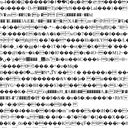
�+���L�y�荥m��)6L�F���� ���'%��
�:zo>��92�r]p �P [Gj����\��>��hi|
���`�L����3AiE�L^����`��;XA�,m+�PJ �
�y+�5��x��-*>-�d�d�!���Nq衑Q�."R
� �:����E�&�A�k� wO�7��[|��0��
"�)8@{��7��*����Hs�#KY���/L�
ꁔ�6�_x�'�gg�!+��1T�J�+�v(��I:��ˋ��
g�G��@l�&=�k��J�I0'���ɻ�z�4O<��M}2~�
�����05���.�^�z�Mq�
�e�c��'f������&V�I�]a� �ia���(3Q
]YG^��ʖl�8H�)��S3�i�����y�cL\�
GQcq����nJ9_�A��h��������A,�cB�\���Gl
�U��!�$-�"Z���孊�轷`��$�&�.�u�$�;�n���!�+
� ^�|�S~���vo�]6��
��4��4n��6�ơ�m``n���u��iH�G���
�?
��7�����Kz�qЎ�:6���t=�8T_�dZ,9#5�zh؝