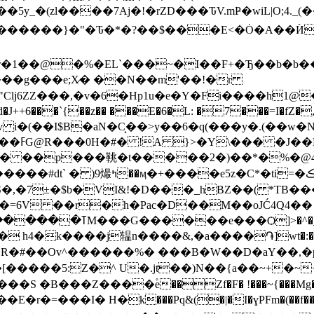
1��@�%�EL`���~�I��F+�Ђ��b�b����M�
m�_���g���e;X̷� ��N��m'��!�r
�"Clj6ZZ���,�v�6�Hp1u�e�Y�Fi����h1
��z�� ���E�6�L: �7���=I�fZ�,�Gޢi�������MD%��
(��I$B�aN�C̝��>y��6�q(���y�.(��w�NI�q��i��
(�Ɠ F(�
� ��p���鞉 �t�����2�)��*�%�@4�߰E
�,�7±�$b�VI&!�D���_hBZ��( *TB��
6V ��r�h�Pac�D��M��oJĆ4Q4�� E�v�
4�k����j辒n����&,�a����֏]wt�:�-��.��t
�����5:Z�^ U�.jt��)N��{a�
�~+�~+i
��Z����۫e��Zf�F� !���~{���Mg��N[��6ڐ������O�Y!��j�
�=���I� H�kׂ���Pq&(�|�I�ɣPFm�(��f��Svhw