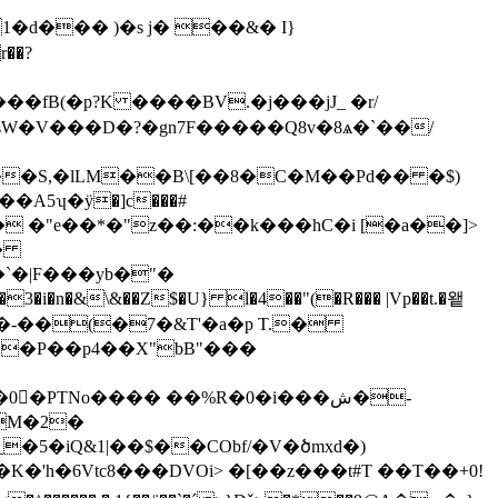
��?
fB(�p?K ����BV.�j���jJ_ �r/
sW�V���D�?�gn7F�����Q8v�8ѧ�`��/
�A5ʮ�ӱ�]c���#
`�|F���yb�"�
3�i�n�&\&��Z$�U} l�4��"(�R��� |Vp��t.�왵
-��(�7�&T'�a�p T.�
��P��p4��X"bB"���
ِPTNo���� ��%R�0�i���ش�-
M�2�
h�6Vtc8���DVOi> �[��z��� t#T ��T��+0!