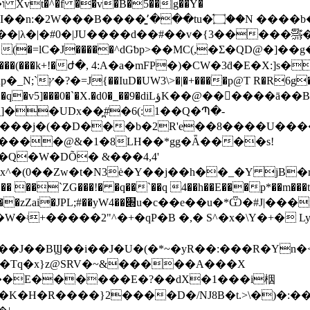
�tu�֬۝��N ����b�/6v5���u���lZ�
U����d��#��v�{3�����﵆�����fEg����eF�ѿ�ӝ���I]
;�h3�X���(���k+!�ժ�, 4:A�a�mFP�)�CW�3ḋ�E
�gPb��:H�=��Y9X0�Ɋwd�%C��� .��hlO22�q�v5]���0�`�X.�d0�_��9�diLؤK��@���ٌ�
]��UDx��̪#�6(:1��Q�Պ�-
pi���j�(��D���b�2R'e��8����U���
����@&�1�8LH��*gg�Ǟ����s!
Q�W�DÕ� &���4,4'
�t�N3ė�Y��j��h��_�Y jB�r�3D�+L�1�:a��ٚ
�q��`��q 4��h��E���p*��m���t�A�)�����(V �&��a3؅#
��u�*Ѿ�#J|���Z �1X1yc�
W�ʵ+�����2"^�+�qP�B �,� S^�х�\Y�+� 
��J��BϢ��i��J�U�(�*~�yR��:���R�Yn
��Tq�x}z@SRV�~&�����A���X
��E������E�?��dX�1���i栶
�K�H�R����}2����D�/NJ8B�t.>\�)�:��P