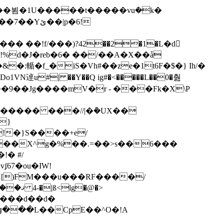
�뵘�1U�����t�����vuܳ�k�
�|p�6!
/m�!%d�J�reb�6� ��/��A�X��ǡ
u#| ��Y��Q ig#�<�����L��0�춾
��9��Jg����mV�r - ���Fk�X\P
}
K��X^g�%��.=��>s��6���
!� #/
67�ou�IW!