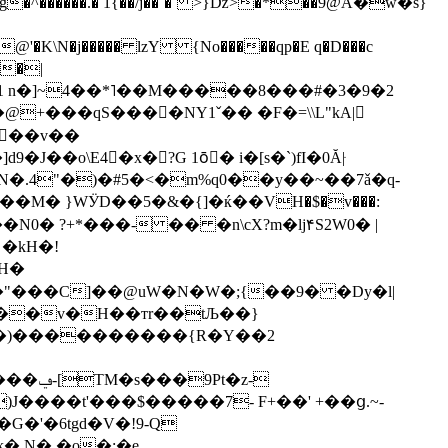
f1 n�]~4��*˥��M�����8���#�3�9�2
���v��
o\E4�x�?G 1ōِ� i�[s�`)fI�0Ă|ּ
.4"�)�#5�<�m%q0��y��~��7ǎ�q-
�kH�!
H�
"���C]��@uW�N�W�;{��9� �Dy�l|
���)����������{R�Y��2
J����t'���$�����7- F+��' +��ց.~-
G�'�6tgd
�V�!9-Q
 N� �o�:�e