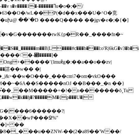
�63��O�/wL��P(�d��x���U�^O�竞
�v�G�������rwK{p�R��_����fn�~
��譗��w�� �|
w�k��ɧ�?�����M�{p���U�|
n5^\�o����������?x�e��������܎�����G�|���6�
�����?|
�]+ ��
�8�_���u��ZNW-��(2�a89��'W��/