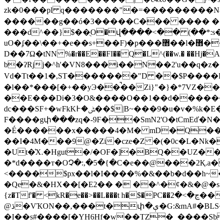
zk�0���pl q�������"�=���������N
������g��ó�3�����C��� ���� �@;�1�
���d^��}$��ֻO�վ����<�� (��*:s
uO�ʄ��\��+�e��s+��F)�p���޻��l�޻����d0[�/z�{5Z_��q�v2)��912y�-��! #���9/���� ��!f/���)?42��2�1�L�d𨄿
D��7Ω�tNN %�r��E��FI�� Q�L^(��w.� ��
b�ʔRjj�^h'�VN8���i��N��2'u��q�z�����W��Y{�d�9u��ɘ\[
Vd�Tt��1�,ST�������"D ��$P����RQ9
�l��*���[�+��yЭ��̚��Zi}"�}�*7VZ��
��E���Di�3�O&����O��1��d�����
dc���SF+�wFkKݰ�߅��$|B~���9�u�v�%k�E�5X���R}1x��J�(�h�IO�Mg�*����lA�������� ���//|�݇�UX��
F����gփ���zq�-9F��SmN2'O�tCmEď�N
�É������x�����4�M� mD�Q��Z�X{�-Xڰ�G$N�I��i��."צ����ۍT�Q���
��I�4M���9@�Zi�cze�Z �(�0c�L�Nk
�Ut�͑X.�Hgut�/�OF�]�BQ��UZ��I
�*d����т�OՉ�:,�5�{�C�e��@���2Қ.a�
<����$px��l�I����%�&��b�d��h~�p2*m��c!�M�|�ڙ�Io��H����
�Qe�&�HX��[�E2�� � ��^�¢�&�@�s1 ���aySZ
{z�Tf'� <kR�e��>��L���t h�$�PC��ڃ�>�2����$ʜ�\��\�_���x��V!��H����#�!#M����d��d�
@ڌ�VҠON��,���t�փ�ې�G:&mA#�BLS�e��b��1�HD�NQ��$�7�\����<�dց���L��CpE��^O�!A
�I��s#����[�YH6Hf�w��TZ�_����Sb