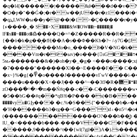
�q�l4[������ן�����&ǿ���d��v�NW�v�.�.��jt��6յ��wZ9�G��uo���v�F���3Q�<�-��v s�v����1�-������ߣu�o�;�/
�Ѻ�p�"��Ǵ�;�r�w��jU��r�z1���i�
�qܛLWW�ы��y�@��|�{>�Ç����'�r�y
{ء����_� S��>X����&W�OW��t~�����j�
lF�x��~���ot�߷����Q�=^�Z�����R��R
{��ϋ�k�g��̟�fӉ��A�s��Φ��Kb�?~ /-y7G�[J
��������Mo�o_����8�V�NG�k���ܞG�Z�X�G��������˿�]x�nQz��f�>=~E�u��S��_������m��B|L����#ƈ���b���l:o'R|6kG�v3�b�ӹX
����Vm�r�6�ыv)�o���{񗿽sG� ���ח��l4����o���M�pTK=|(>��Q]�W���U�������\`�-꬞�����]�
5мޢ�������&�)�oh�y�_�g� <���o����;x(��T��ۥ�*�>8G�|z�>8���m�����G$�Ong+�����'{lmuԟ̎g�:��a��o��zv|
�7�����"������Xl��~E���� F֣� � C��
�x~}%�g{�߾�о����J������vI`wV����i-���Cf^��g'+ �h_��&q���.��.Ϧ���}>Z�w����_|&>��w�O���_���cm\7�om�vkO���
����u���|�X<��J|�� ��^~��3fJ�R�޵�*�D�]h3S��Ƀ���hk�lW6ae� k8���'����Ŵ#���M��~�6A��S�����nOJ ��B���_�n ��}
zO���߫�^�>�m��Ń#q��-c� �-C�������w�,�����i��Z���nS@
�5��bG��#q��*qB!6�P��� �s(�B���w�?�
����vyu�GϦ��'� �c.%�S��-["�����b�ނ��n`���_������+�O���v�����g�/
(��������������O?���h��͇b �)л��z�sW��K
lU_�<�����b���˓����V���C �F���
�����,9�����^t��{wl(7gįl�)A�).s�
�'�r����������|�c4x6��G�]^�s1