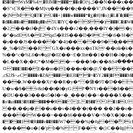
�$�8�WɤM�%4�RƚM���� ��e�Oתjݢ��N���x��u-4��ļ�j2�����9�۶��Q�q�4�x�����)h�)�/�öA��U�d*��92���
�S"v[`R���M]vʞ����f�ȥ��
��V',IN����9�u����>Dހ����Tjd�zN����Laå���}�
�]NMQ�T�`)U��+}���w�����*�ʓ)�#[#�o}j�L�`�(��V
�d��a��o�����q��x5U�IYҪ��$�)���C�i�W
�2,���rJ�ɠ`�4Yx���v2��,���IY�]�/
�"�udEA�E2qɑ5�RIS���D�9C:�
\6�/H
�s���JS�����"�4t)�����9��͈��
�_%�9Z��R `GX�e���xx�nTK^��oҨ�k�
%��^c�%L6�vٙ�q@�0Z��~E�3bԟ��1��H�-l�
�L��X�;�tC*�M�)�~+���5�c��&Sں����4�`p�#޺_ ���׊dxﹼ�e�m��6C���6~h]�+H˂���P��"";�����F����5
ﾱ'���3��l�E��m�I[���e�I�@;Ȳ���
,c$2J$~ޠC����v�Z&���\�iEB� �=�5Y2��]�F���M�ٺ�0��0��0$�N*ڴY:��>f � �����x� ���q���@�Iʧ3U���R�_Xk�7<�ɀ��Zl�B
���,W����Xi^��R�y�* �慊�9T�D��
U�w�$�v&d��t�I�yG:Ւ�NYr���$��
�DU���3���o5�I�=�_���{��>����X��;����К�-
�o\�ɕr���3�R�����ܱ��R�� ]L�$��'1�1
��,��p�)��u��v�4��'�(��� ��2��o�
����lW���>���h6����V�=N�X�]�z��(
� ���}9�R���v��8��ίW7���%j�#g�� ٓJcHܔ>��=3��c� �#�=-�7��\"�Q���X��Gn�~U]����
�����o�{�'pb�% F��c �(}C��Ʀ@��K�_0o