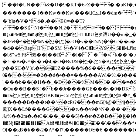
��i�UN��t&�U�9�KT�6>Z���ז�pKI�,��5y_�(zl����7Aj�!�rZD���ԎV.mҎ�wiL|O;4._(���Ә�:a�T�[��X�wiW�ti�+��vD���a�6u�
�������.]��Kw��Kw!���Cܔ.I��dm�{������}�"�Ԏ�*�?��$���E<�Ȯ�A��ЍO���Z u���J8��>�'��C
�`b]u�V�*I d�,��E©=��T?
y��S{Ni���N,2�ty5@�� �r�
�Qz�PM����g��}]�����=lT�:�U �渧U��
�JFel�^��%N��[�aO�y��ĽsN)�\�G'��ɞ
�d��RepH`F�SM+�V4�C΂uY9S��M.J'ʪd�J++6���`{
�b$"w5:F$8$��j��R/�l� � �v k��`�,v i�
�!=�Bϊ�z^�r�5�4;�O�Bs1&l��. 5�Bj���ߓG@R���0H�#� !A }>�Y\��� �J��L�c���� ^��7Fe�j�5�A˘U"�� (A5
y��SЏ�V[s'.�ӑ�DZ����%�S����E"
�0��-=�2��d�ʳ��=�����AWi�%i�)�������#dt` � )9熶ߤ��ӎ�+����e5z�C*�ti=�ڪ�i��}@�Y�ҋ
',���b��(�H��_�D��%M�I�,��=�S
�Ou��B��S{�b��Jr����GE���v�0�DK)�=
��Du k�31BK��)+CrbOa�n���0ߠ������_#�0M���G������e���Ѻ]>�^�_���e;���vK�2���Dݏ}Տ��U?
�����B���t��^�cPs?���mG[/i@�4j�� h
鹭]X��Lf����G�)�t/.��v9�^N�,��׳��R�#��Ov^������%� ���B�W��D�aY��,�p�K:K
坳%��2m�.�tC�l��_���5]��ҥ�Z�B��Ϗ�]�[
�i�Nj��������H��Ab�#�J�o�#4�O��р�Ɨ��\��\��*���S �B�
O[��gB�k��͎/2�A*�I7t�����IԘ�6 ������]��E�r