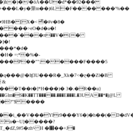
Ϥ)�9HB� [X�< ͤ�#v�8�
� ���>eO�d�a�!
n����`���π��V�{�
]�!
����*�d�
�H� =:*�%�-
 &
���T��t�]*H���)� 3�.�R��u}
m�S�K��TT�����.���E���L�3UA��*�j@L
RhY�?"$ ����
�i_��V���Ylr9���Y6�)�h��(�D�dV�x
 H �׈��+J�