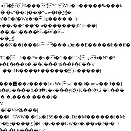
Dm�t%���" 2C`Vbt�;e�����%���i/
���l�^,����-��-
��-
I;�t��x�.��I���49��P�F��}/
� �.���� ����iˢ�
�[�V&���|
�h"GWW�|�\Lg�{5S��z�aǲ�M������j�M;