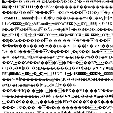
�ҝ^��+�.9�9�l�[٤HAd��N�{�D"� ~���95��ו Xvt�^�f ��v�B�5��|g��Y�
��(l���Cj�`����ӆ��nB8qc�ts����P��sw��:���I��n:�2W���B����͍٬��
��hNk[��`���Ze_�5x?k��O1{�)l�p' ��|λ�|�#0�|J
{cx��s��LT�����>Ἲկ�Q|Id��Q\���=w�L�wڂ (�=lC�Ј�����^dGƅp>��MC(,�Ʃ�QD@�]��g��̴�.��9���� ��솳�Q"�h5��a��y-
L�'oW�����0&�Lmu�:y09XaT�'��{v�Y ���
#�x�٬ Z[�h&G�Ñ2b~�pB>�s�B�O�iR���np�_N;`ץ�?�=J{��IuD�UW3\˃�|�+����p@T R�R6g���̆�n��,�(jHH��%.L
�8j�Ao����1���i��i��t�#��^S ��_
�\�#�r��'k��I#���DN�+���!xj��
"ɂ+h�Kd�����V�q���L˾�qX��6ِɢ�
�_d�#ED\��6�2*��H��V%��F�D�
��V��W��r8���\i�F�+���R7�#Rx^�(0��Zw
T�6�R�_�MD���6���H�Vr�D+і Yk��� ��`ZG���!� 
F�Lj��h�Ǥ��:��] ��NO i�v;�S������l�N������zZai�JPL;#��yW׍��4u�c��e
��(^~P�����&�u@�s(.PJ��$�I�DC�Dl��R�
eD �H�8my�r� 2CoǨ ��-
��B�*KIQ�`��q���EX��Y1�,��N`��u
^y��,|����h�sb�ٝ��"a ��Е�B���ǌ�'
�4D�9���ɣ��%��PD^3�0��K��Χ�˶�
���<#R\�,��!r��r�r�t�����S�h��W)\