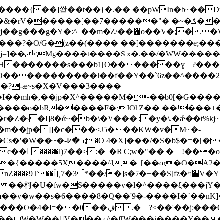
�K����{��]쏻��t��{�.�� ��pWIn�b~��
�ֹZ/��޽o��V�;�.�W�[]�f�Wg�/�服���� �+}:
�j=]��<Mg����t����S|x�.��/�WW����
H�������s���b1[O�������ɣ?���
�?-ǣ~s�X�V���3����|
����o�bR�����F�:JOhZ�� ��!���+��
m��jp�]]�c���<
J5���KW�v�M~�-
�{�����5X����^l�_[��or�O�A2�
9T��Ї]˱7�3*��/�]s�7�+��S[fz�׏ױV�YM':
� ��柯�U�fw�S�����v�l�^����ξ���jY�
��v�w��s�6����8�Q��'9�-����I�`��nK]�
W���i����Y����˿�LE����@?