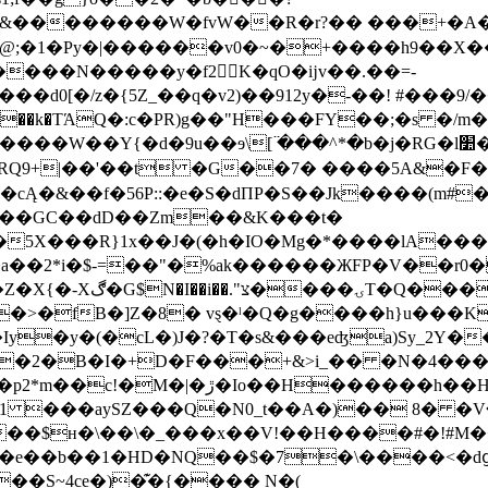
&��������W�fvW��R�r?�� ���+�A�
Py�|������v0�~�+����h9��X���7��Yێ�
����N�����y�f2K�qO�ĳv��.��=-
Hj�A��k�TΆQ�:c�PR)g��"H���FY��;�s �
߳ ���^*�b�j�RG�l׺�&�:輴�f_�iS�Vh#��ze�1t6F�$�} Ih/�
+|��'��t �G��7� ����5A&�F�Do1VN逴
�cĄ�&��f�56P::�e�S�dΠP�S��Jk����(m#
��GC��dD��Zm��&K���t�
�a��2*i�$-=��"�%ak������ЖFP�V��r0�
!�}S����+e/
��>�fB�]Z�8� vȿ�ˡ�Q�g����h}u���
y�y�(�cL�)J�?�T�s&���eʤa)Sy_2Y��
�2�B�I�+D�F���+&>i_�� �N�4���vʄ
��h��H[)FM���u���RF����/
���Q�N0_t��A�)�� 8� �Vޤ�� 4-�|ß<lg�@�>
��S~4ce�)�͊�{���� N�(