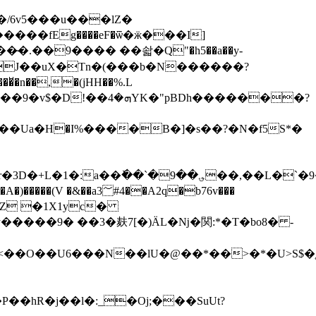
�X:]s�J��uX�Tn�(���b�N������?
�9�v$�D!��ܗ�4YK�"pBDh�������?
��ā��B�
��Ua�Н�I%����B�]�s��?�N�f5S*�
��`�9��؈��,��L�`�9��� tǾ
4��A2q�b76v���
Ly�����9� ��3�麸7[�)ÄL�ǋ�関:*�T�bo8� -
�<��O��U6���N��lU�@��*��>�*�U>S$�
��hR�j��l�:_�Oj;���SuUt?