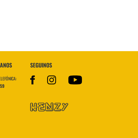
Topper
TANOS
SEGUINOS
ELEFÓNICA:
559