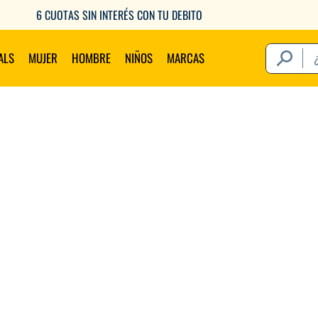
6 CUOTAS SIN INTERÉS CON TU DEBITO
¿Qué estás 
ALS
MUJER
HOMBRE
NIÑOS
MARCAS
Térm
1
.
2
.
3
.
4
.
5
.
6
.
7
.
8
.
9
.