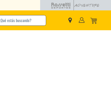
buscando?
inos Más Buscados
Adidas
Nike
Zapatillas
Samba
Converse
Puma
New Balance
Jordan
Zapatillas Adidas