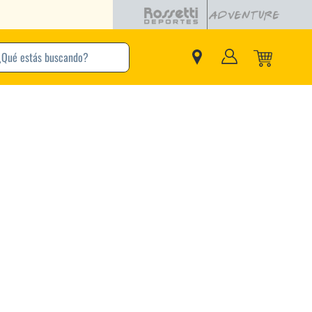
buscando?
inos Más Buscados
Adidas
Nike
Zapatillas
Samba
Converse
Puma
Jordan
New Balance
Zapatillas Adidas