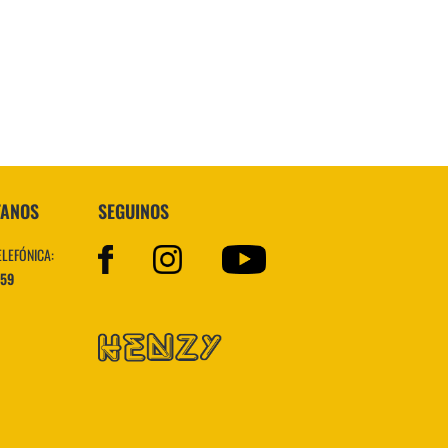
Topper
TANOS
SEGUINOS
ELEFÓNICA:
559