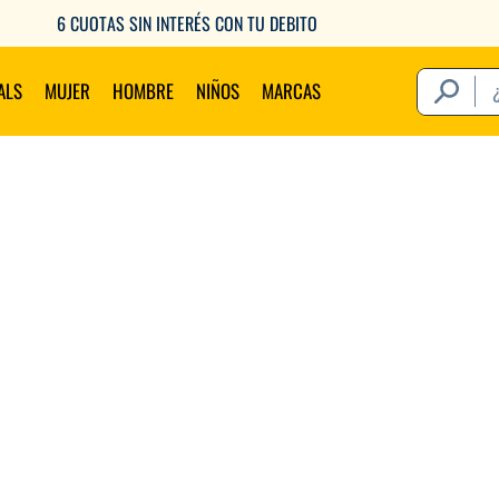
6 CUOTAS SIN INTERÉS CON TU DEBITO
¿Qué estás 
ALS
MUJER
HOMBRE
NIÑOS
MARCAS
Térm
1
.
2
.
3
.
4
.
5
.
6
.
7
.
8
.
9
.