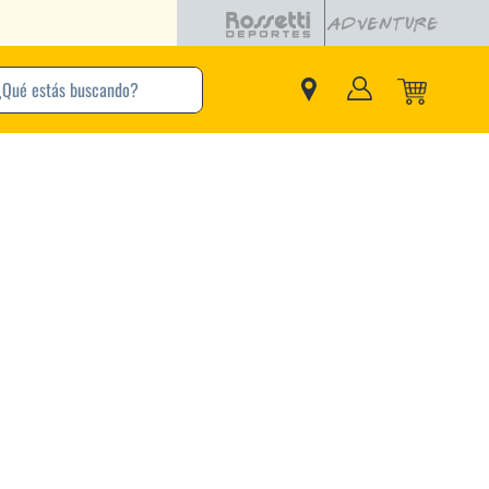
buscando?
inos Más Buscados
Adidas
Nike
Zapatillas
Samba
Converse
Puma
New Balance
Jordan
Zapatillas Adidas