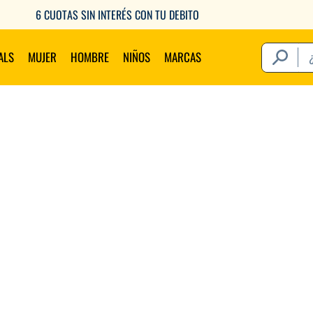
6 CUOTAS SIN INTERÉS CON TU DEBITO
¿Qué estás 
ALS
MUJER
HOMBRE
NIÑOS
MARCAS
Térm
1
.
2
.
3
.
4
.
5
.
6
.
7
.
8
.
9
.