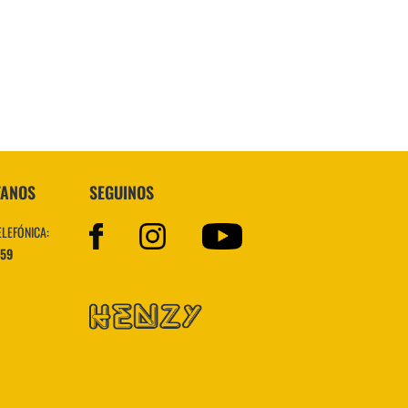
Topper
TANOS
SEGUINOS
ELEFÓNICA:
559